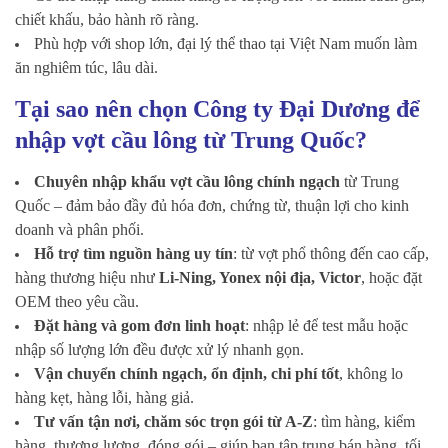
chiết khấu, bảo hành rõ ràng.
Phù hợp với shop lớn, đại lý thể thao tại Việt Nam muốn làm
ăn nghiêm túc, lâu dài.
Tại sao nên chọn Công ty Đại Dương để
nhập vợt cầu lông từ Trung Quốc?
Chuyên nhập khẩu vợt cầu lông chính ngạch
từ Trung
Quốc – đảm bảo đầy đủ hóa đơn, chứng từ, thuận lợi cho kinh
doanh và phân phối.
Hỗ trợ tìm nguồn hàng uy tín
: từ vợt phổ thông đến cao cấp,
hàng thương hiệu như
Li-Ning, Yonex nội địa, Victor
, hoặc đặt
OEM theo yêu cầu.
Đặt hàng và gom đơn linh hoạt
: nhập lẻ để test mẫu hoặc
nhập số lượng lớn đều được xử lý nhanh gọn.
Vận chuyển chính ngạch, ổn định, chi phí tốt
, không lo
hàng kẹt, hàng lỗi, hàng giả.
Tư vấn tận nơi, chăm sóc trọn gói từ A-Z
: tìm hàng, kiểm
hàng, thương lượng, đóng gói – giúp bạn tập trung bán hàng, tối