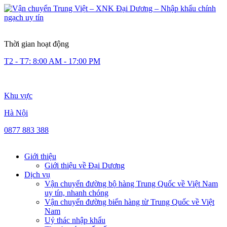
Thời gian hoạt động
T2 - T7: 8:00 AM - 17:00 PM
Khu vực
Hà Nội
0877 883 388
Giới thiệu
Giới thiệu về Đại Dương
Dịch vụ
Vận chuyển đường bộ hàng Trung Quốc về Việt Nam
uy tín, nhanh chóng
Vận chuyển đường biển hàng từ Trung Quốc về Việt
Nam
Uỷ thác nhập khẩu