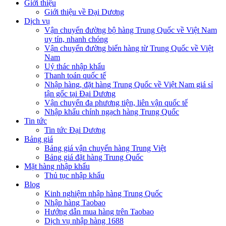
Giới thiệu
Giới thiệu về Đại Dương
Dịch vụ
Vận chuyển đường bộ hàng Trung Quốc về Việt Nam
uy tín, nhanh chóng
Vận chuyển đường biển hàng từ Trung Quốc về Việt
Nam
Uỷ thác nhập khẩu
Thanh toán quốc tế
Nhập hàng, đặt hàng Trung Quốc về Việt Nam giá sỉ
tận gốc tại Đại Dương
Vận chuyển đa phương tiện, liên vận quốc tế
Nhập khẩu chính ngạch hàng Trung Quốc
Tin tức
Tin tức Đại Dương
Bảng giá
Bảng giá vận chuyển hàng Trung Việt
Bảng giá đặt hàng Trung Quốc
Mặt hàng nhập khẩu
Thủ tục nhập khẩu
Blog
Kinh nghiệm nhập hàng Trung Quốc
Nhập hàng Taobao
Hướng dẫn mua hàng trên Taobao
Dịch vụ nhập hàng 1688