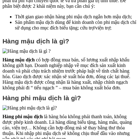
phải trả phí vận chuyển quốc tế và trả phần giá trị tính thuế. Để
phân biệt được 2 khái niệm này, bạn cần chú ý:
Thời gian giao nhận hàng phi mậu dịch ngắn hơn mậu dịch;
Sản phẩm mậu dịch dùng để kinh doanh còn phi mậu dịch chỉ
sử dụng cho mục đích biếu tặng; cứu trợ/viện trợ;
Hàng mậu dịch là gì?
Hàng mậu dịch
có hợp đồng mua bán, số lương xuất nhập khẩu
không giới hạn. Doanh nghiệp nhập về mục đích sản xuất kinh
doanh và phải chịu trách nhiệm trước pháp luật về tính chất hàng
hóa. Giao dịch được xác nhận sẽ xuất hóa đơn, đóng các lại thuế.
Hàng mậu dịch được công nhận là hàng xuất, nhập chính ngạch
không phải đi “ tiểu ngạch ” – mua bán không xuất hóa đơn.
Hàng phi mậu dịch là gì?
Hàng phi mậu dịch
là hàng hóa không phải thanh toán, không
được phép kinh doanh. Là hàng dùng biếu tặng, hàng mẫu, quảng
cáo, viện trợ… Không cần hợp đồng mà sẽ thay bằng thư thỏa
thuận. Khi nhập phi mậu dịch sẽ không chịu thuế đầu vào nhưng
vẫn phải trả các chi phí hải quan.