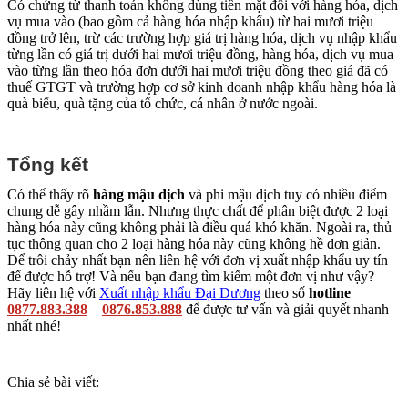
Có chứng từ thanh toán không dùng tiền mặt đối với hàng hóa, dịch
vụ mua vào (bao gồm cả hàng hóa nhập khẩu) từ hai mươi triệu
đồng trở lên, trừ các trường hợp giá trị hàng hóa, dịch vụ nhập khẩu
từng lần có giá trị dưới hai mươi triệu đồng, hàng hóa, dịch vụ mua
vào từng lần theo hóa đơn dưới hai mươi triệu đồng theo giá đã có
thuế GTGT và trường hợp cơ sở kinh doanh nhập khẩu hàng hóa là
quà biếu, quà tặng của tổ chức, cá nhân ở nước ngoài.
Tổng kết
Có thể thấy rõ
hàng mậu dịch
và phi mậu dịch tuy có nhiều điểm
chung dễ gây nhầm lẫn. Nhưng thực chất để phân biệt được 2 loại
hàng hóa này cũng không phải là điều quá khó khăn. Ngoài ra, thủ
tục thông quan cho 2 loại hàng hóa này cũng không hề đơn giản.
Để trôi chảy nhất bạn nên liên hệ với đơn vị xuất nhập khẩu uy tín
để được hỗ trợ! Và nếu bạn đang tìm kiếm một đơn vị như vậy?
Hãy liên hệ với
Xuất nhập khẩu Đại Dương
theo số
hotline
0877.883.388
–
0876.853.888
để được tư vấn và giải quyết nhanh
nhất nhé!
Chia sẻ bài viết: