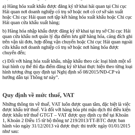
a) Hàng hóa xuất khẩu được đăng ký tờ khai hải quan tại Chi cục
Hải quan nơi doanh nghiệp có trụ sở hoặc nơi có cơ sở sản xuất
hoặc Chi cục Hải quan nơi tập kết hàng hóa xuất khẩu hoặc Chi cục
Hải quan cửa khẩu xuất hàng;
b) Hàng hóa nhập khẩu được đăng ký tờ khai tại trụ sở Chi cục Hải
quan cửa khẩu nơi quản lý địa điểm lưu giữ hàng hóa, cảng đích ghi
trên vận tải đơn, hợp đồng vận chuyển hoặc Chi cục Hải quan ngoài
cửa khẩu nơi doanh nghiệp có trụ sở hoặc nơi hàng hóa được
chuyển đến;
c) Đối với hàng hóa xuất khẩu, nhập khẩu theo các loại hình một số
loại hình cụ thể thì địa điểm đăng ký tờ khai thực hiện theo từng loại
hình tương ứng quy định tại Nghị định số 08/2015/NĐ-CP và
hướng dẫn tại Thông tư này”.
Quy định về mức thuế, VAT
Những thông tin về thuế, VAT luôn được quan tâm, đặc biệt là việc
được khấu trừ thuế. Và đối với hàng hóa phi mậu dịch thì điều kiện
được khấu trừ thuế GTGT – VAT được quy định cụ thể tại Khoản
1, Khoản 2 Điều 15 từ bộ thông tư 219/2013/TT-BTC được ban
hành vào ngày 31/12/2013 và được thực thi trước ngày 01/01/2015
như sau: