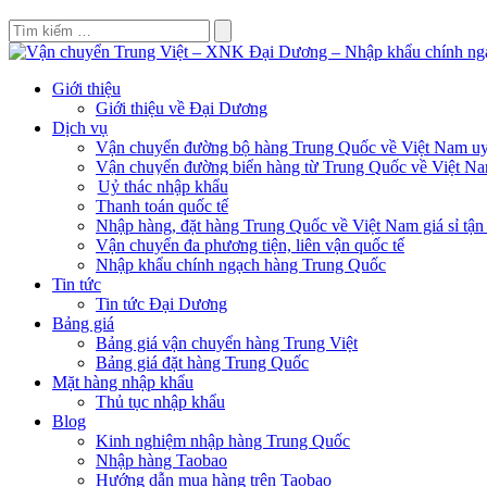
Giới thiệu
Giới thiệu về Đại Dương
Dịch vụ
Vận chuyển đường bộ hàng Trung Quốc về Việt Nam uy 
Vận chuyển đường biển hàng từ Trung Quốc về Việt N
Uỷ thác nhập khẩu
Thanh toán quốc tế
Nhập hàng, đặt hàng Trung Quốc về Việt Nam giá sỉ tận
Vận chuyển đa phương tiện, liên vận quốc tế
Nhập khẩu chính ngạch hàng Trung Quốc
Tin tức
Tin tức Đại Dương
Bảng giá
Bảng giá vận chuyển hàng Trung Việt
Bảng giá đặt hàng Trung Quốc
Mặt hàng nhập khẩu
Thủ tục nhập khẩu
Blog
Kinh nghiệm nhập hàng Trung Quốc
Nhập hàng Taobao
Hướng dẫn mua hàng trên Taobao