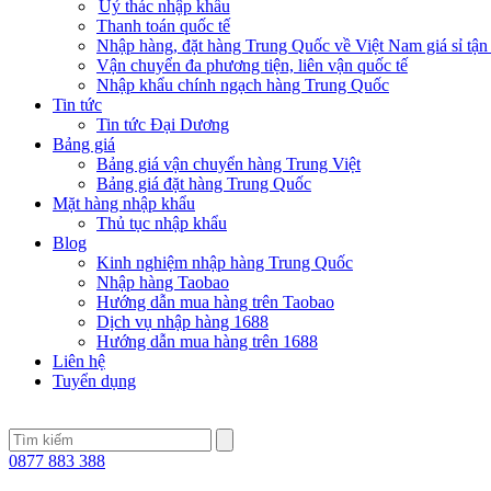
Uỷ thác nhập khẩu
Thanh toán quốc tế
Nhập hàng, đặt hàng Trung Quốc về Việt Nam giá sỉ tận
Vận chuyển đa phương tiện, liên vận quốc tế
Nhập khẩu chính ngạch hàng Trung Quốc
Tin tức
Tin tức Đại Dương
Bảng giá
Bảng giá vận chuyển hàng Trung Việt
Bảng giá đặt hàng Trung Quốc
Mặt hàng nhập khẩu
Thủ tục nhập khẩu
Blog
Kinh nghiệm nhập hàng Trung Quốc
Nhập hàng Taobao
Hướng dẫn mua hàng trên Taobao
Dịch vụ nhập hàng 1688
Hướng dẫn mua hàng trên 1688
Liên hệ
Tuyển dụng
0877 883 388