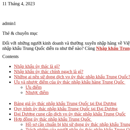
11 Tháng 4, 2023
admin1
Thẻ & chuyên mục
Đối với những người kinh doanh và thường xuyên nhập hàng về Việt 
nhập khẩu Trung Quốc diễn ra như thế nào? Cùng
Nhập khẩu Trun
Contents
Nhập khẩu ủy thác là gì?
Nhập khẩu ủy thác chính ngạch là gì?
Những ai nên sử dụng dịch vụ ủy thác nhập khẩu Trung Quốc
Ưu và nhược điểm của ủy thác nhập khẩu hàng Trung Quốc
Ưu điểm
Nhược điểm
Bảng giá ủy thác nhập khẩu Trung Quốc tại Đại Dương
Quy trình ủy thác nhập khẩu Trung Quốc tại Đại Dương
Đại Dương cung cấp dịch vụ ủy thác nhập khẩu Trung Quốc
Hợp đồng ủy thác nhập khẩu Trung Quốc
Hồ sơ cần chuẩn bị khi sử dụng ủy thác nhập khẩu Tru
Trách nhiệm của người nhận ủy thác nhập khẩu Trung 