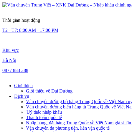
Thời gian hoạt động
T2 - T7: 8:00 AM - 17:00 PM
Khu vực
Hà Nội
0877 883 388
Giới thiệu
Giới thiệu về Đại Dương
Dịch vụ
Vận chuyển đường bộ hàng Trung Quốc về Việt Nam uy 
Vận chuyển đường biển hàng từ Trung Quốc về Việt N
Uỷ thác nhập khẩu
Thanh toán quốc tế
Nhập hàng, đặt hàng Trung Quốc về Việt Nam giá sỉ tận
Vận chuyển đa phương tiện, liên vận quốc tế