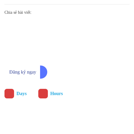
Chia sẻ bài viết:
Đăng ký ngay để nhận thông báo
chương trình ưu đãi sớm nhất
Đăng ký ngay
:
Days
Hours