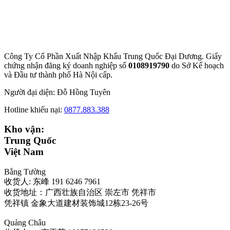
Công Ty Cổ Phần Xuất Nhập Khẩu Trung Quốc Đại Dương. Giấy
chứng nhận đăng ký doanh nghiệp số
0108919790
do Sở
Kế hoạch
và Đầu tư thành phố Hà Nội cấp.
Người đại diện: Đỗ Hồng Tuyên
Hotline khiếu nại:
0877.883.388
Kho vận:
Trung Quốc
Việt Nam
Bằng Tường
收货人: 东峰 191 6246 7961
收货地址：广西壮族自治区 崇左市 凭祥市
凭祥镇 金象大道建材装饰城12栋23-26号
Quảng Châu