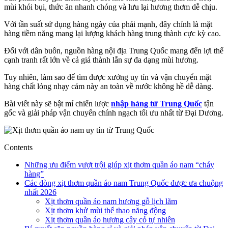
mùi khói bụi, thức ăn nhanh chóng và lưu lại hương thơm dễ chịu.
Với tần suất sử dụng hàng ngày của phái mạnh, đây chính là mặt
hàng tiềm năng mang lại lượng khách hàng trung thành cực kỳ cao.
Đối với dân buôn, nguồn hàng nội địa Trung Quốc mang đến lợi thế
cạnh tranh rất lớn về cả giá thành lẫn sự đa dạng mùi hương.
Tuy nhiên, làm sao để tìm được xưởng uy tín và vận chuyển mặt
hàng chất lỏng nhạy cảm này an toàn về nước không hề dễ dàng.
Bài viết này sẽ bật mí chiến lược
nhập hàng từ Trung Quốc
tận
gốc và giải pháp vận chuyển chính ngạch tối ưu nhất từ Đại Dương.
Contents
Những ưu điểm vượt trội giúp xịt thơm quần áo nam “cháy
hàng”
Các dòng xịt thơm quần áo nam Trung Quốc được ưa chuộng
nhất 2026
Xịt thơm quần áo nam hương gỗ lịch lãm
Xịt thơm khử mùi thể thao năng động
Xịt thơm quần áo hương cây cỏ tự nhiên