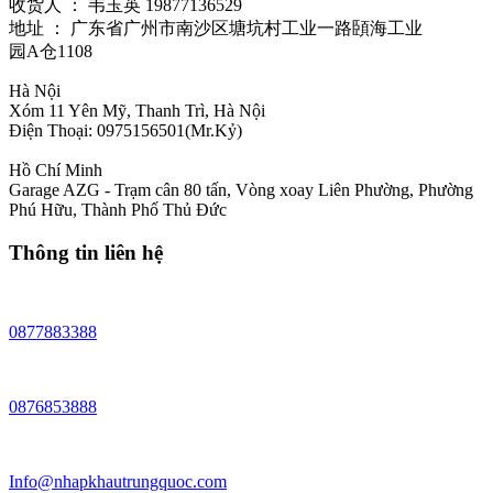
收货人 ： 韦玉英 19877136529‬
地址 ： 广东省广州市南沙区塘坑村工业一路頣海工业
园A仓1108
Hà Nội
Xóm 11 Yên Mỹ, Thanh Trì, Hà Nội
Điện Thoại: 0975156501(Mr.Kỷ)
Hồ Chí Minh
Garage AZG - Trạm cân 80 tấn, Vòng xoay Liên Phường, Phường
Phú Hữu, Thành Phố Thủ Đức
Thông tin liên hệ
0877883388
0876853888
Info@nhapkhautrungquoc.com