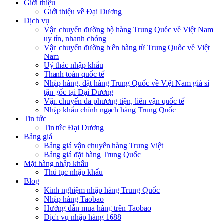
Giới thiệu
Giới thiệu về Đại Dương
Dịch vụ
Vận chuyển đường bộ hàng Trung Quốc về Việt Nam
uy tín, nhanh chóng
Vận chuyển đường biển hàng từ Trung Quốc về Việt
Nam
Uỷ thác nhập khẩu
Thanh toán quốc tế
Nhập hàng, đặt hàng Trung Quốc về Việt Nam giá sỉ
tận gốc tại Đại Dương
Vận chuyển đa phương tiện, liên vận quốc tế
Nhập khẩu chính ngạch hàng Trung Quốc
Tin tức
Tin tức Đại Dương
Bảng giá
Bảng giá vận chuyển hàng Trung Việt
Bảng giá đặt hàng Trung Quốc
Mặt hàng nhập khẩu
Thủ tục nhập khẩu
Blog
Kinh nghiệm nhập hàng Trung Quốc
Nhập hàng Taobao
Hướng dẫn mua hàng trên Taobao
Dịch vụ nhập hàng 1688