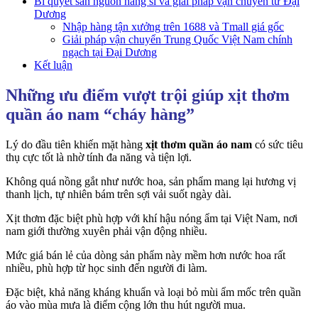
Bí quyết săn nguồn hàng sỉ và giải pháp vận chuyển từ Đại
Dương
Nhập hàng tận xưởng trên 1688 và Tmall giá gốc
Giải pháp vận chuyển Trung Quốc Việt Nam chính
ngạch tại Đại Dương
Kết luận
Những ưu điểm vượt trội giúp xịt thơm
quần áo nam “cháy hàng”
Lý do đầu tiên khiến mặt hàng
xịt thơm quần áo nam
có sức tiêu
thụ cực tốt là nhờ tính đa năng và tiện lợi.
Không quá nồng gắt như nước hoa, sản phẩm mang lại hương vị
thanh lịch, tự nhiên bám trên sợi vải suốt ngày dài.
Xịt thơm đặc biệt phù hợp với khí hậu nóng ẩm tại Việt Nam, nơi
nam giới thường xuyên phải vận động nhiều.
Mức giá bán lẻ của dòng sản phẩm này mềm hơn nước hoa rất
nhiều, phù hợp từ học sinh đến người đi làm.
Đặc biệt, khả năng kháng khuẩn và loại bỏ mùi ẩm mốc trên quần
áo vào mùa mưa là điểm cộng lớn thu hút người mua.