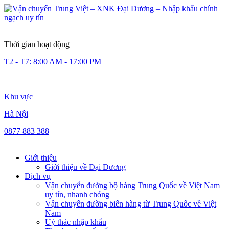
Thời gian hoạt động
T2 - T7: 8:00 AM - 17:00 PM
Khu vực
Hà Nội
0877 883 388
Giới thiệu
Giới thiệu về Đại Dương
Dịch vụ
Vận chuyển đường bộ hàng Trung Quốc về Việt Nam
uy tín, nhanh chóng
Vận chuyển đường biển hàng từ Trung Quốc về Việt
Nam
Uỷ thác nhập khẩu