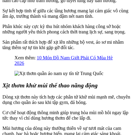
nam cao cấp như trầm hương, gỗ tuyết tùng hay đàn hương.
Sự kết hợp tinh tế giữa các tầng hương mang lại cảm giác vô cùng
ấm áp, trưởng thành và mang đậm nét nam tính.
Phân khúc này cực kỳ thu hút nhóm khách hàng công sở hoặc
những người yêu thích phong cách thời trang lịch sự, sang trọng.
Sản phẩm rất thích hợp để xịt lên những bộ vest, áo sơ mi nhằm
tăng thêm sự tự tin khi gặp gỡ đối tác.
Xem thêm:
10 Món Đồ Nam Giới Phải Có Mùa Hè
2026
Xịt thơm khử mùi thể thao năng động
Dòng xịt thơm này tích hợp các phân tử khử mùi mạnh mẽ, chuyên
dụng cho quần áo sau khi tập gym, đá bóng.
Cơ chế hoạt động thông minh giúp trung hòa mùi mồ hôi ngay lập
tức thay vì chỉ dùng hương thơm để che lấp đi.
Mùi hương của dòng này thường thiên về sự tươi mát của cam
chanh, bạc hà hoặc hương biển, mang lại cảm giác sảng khoái.