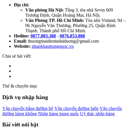
Địa chỉ:
Văn phòng Hà Nội:
Tầng 3, tòa nhà Sevin 609
Trương Định, Quận Hoàng Mai, Hà Nội.
Văn Phòng TP. Hồ Chí Minh:
Tòa nhà Visland, 94 –
96 Nguyễn Văn Thương, Phường 25, Quận Bình
Thạnh, Thành phố Hồ Chí Minh.
Hotline:
0877.883.388
-
0876.853.888
Email:
thuongmaidientudaiduong@gmail.com
Website:
nhapkhautrungquoc.vn
Chia sẻ bài viết:
Thẻ & chuyên mục
Dịch vụ nhập hàng
Vận chuyển bằng đường bộ
Vận chuyển đường biển
Vận chuyển
đường hàng không
Nhập hàng trung quốc
Uỷ thác nhập hàng
Bài viết nổi bật