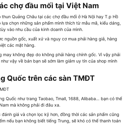
các chợ đầu mối tại Việt Nam
áo thun Quảng Châu tại các chợ đầu mối ở Hà Nội hay T.p Hồ
ồ lựa chọn những sản phẩm mình thích từ mẫu mã, kiểu dáng,
 tùy vào nhu cầu của kinh doanh của mình.
ợc nguồn gốc, xuất xứ và nguy cơ mua phải hàng giả, hàng
biệt các mặt hàng.
ng may không đẹp do không phải hàng chính gốc. Vì vậy phải
g như vậy về bán bạn sẽ sớm làm giảm uy tín của shop mình
ng Quốc trên các sàn TMĐT
rung Quốc như trang Taobao, Tmall, 1688, Alibaba… bạn có thể
t Nam mà không phải đi đâu xa.
c đánh giá và chọn lọc kỹ hơn, đồng thời các sản phẩm cũng
m nếu bạn không biết tiếng Trung, sẽ khó có thể thanh toán