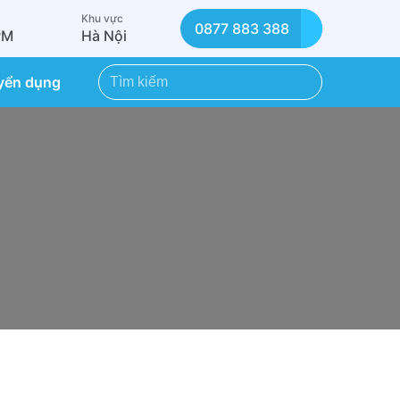
Khu vực
0877 883 388
PM
Hà Nội
yển dụng