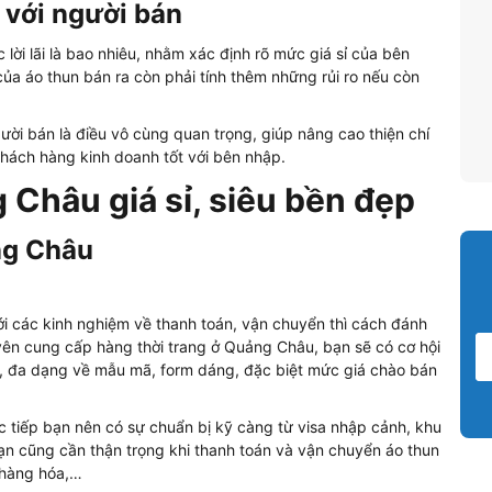
 với người bán
ời lãi là bao nhiêu, nhằm xác định rõ mức giá sỉ của bên
ủa áo thun bán ra còn phải tính thêm những rủi ro nếu còn
ười bán là điều vô cùng quan trọng, giúp nâng cao thiện chí
khách hàng kinh doanh tốt với bên nhập.
Châu giá sỉ, siêu bền đẹp
ảng Châu
i các kinh nghiệm về thanh toán, vận chuyển thì cách đánh
yên cung cấp hàng thời trang ở Quảng Châu, bạn sẽ có cơ hội
, đa dạng về mẫu mã, form dáng, đặc biệt mức giá chào bán
c tiếp bạn nên có sự chuẩn bị kỹ càng từ visa nhập cảnh, khu
, bạn cũng cần thận trọng khi thanh toán và vận chuyển áo thun
ế hàng hóa,…