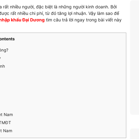
rất nhiều người, đặc biệt là những người kinh doanh. Bởi
ược rất nhiều chi phí, từ đó tăng lợi nhuận. Vậy làm sao để
nhập khẩu Đại Dương
tìm câu trả lời ngay trong bài viết này
ontents
ông?
y
anh
iệt Nam
n TMĐT
ệt Nam