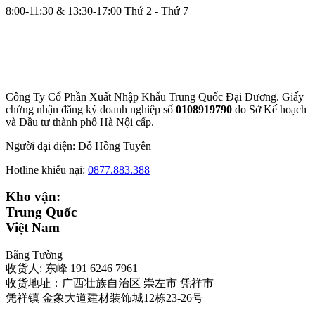
8:00-11:30 & 13:30-17:00 Thứ 2 - Thứ 7
Công Ty Cổ Phần Xuất Nhập Khẩu Trung Quốc Đại Dương. Giấy
chứng nhận đăng ký doanh nghiệp số
0108919790
do Sở
Kế hoạch
và Đầu tư thành phố Hà Nội cấp.
Người đại diện: Đỗ Hồng Tuyên
Hotline khiếu nại:
0877.883.388
Kho vận:
Trung Quốc
Việt Nam
Bằng Tường
收货人: 东峰 191 6246 7961
收货地址：广西壮族自治区 崇左市 凭祥市
凭祥镇 金象大道建材装饰城12栋23-26号