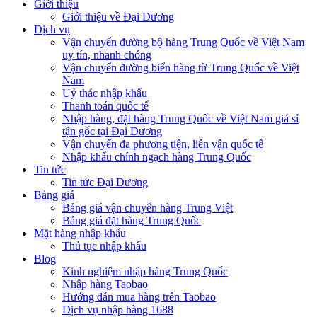
Giới thiệu
Giới thiệu về Đại Dương
Dịch vụ
Vận chuyển đường bộ hàng Trung Quốc về Việt Nam
uy tín, nhanh chóng
Vận chuyển đường biển hàng từ Trung Quốc về Việt
Nam
Uỷ thác nhập khẩu
Thanh toán quốc tế
Nhập hàng, đặt hàng Trung Quốc về Việt Nam giá sỉ
tận gốc tại Đại Dương
Vận chuyển đa phương tiện, liên vận quốc tế
Nhập khẩu chính ngạch hàng Trung Quốc
Tin tức
Tin tức Đại Dương
Bảng giá
Bảng giá vận chuyển hàng Trung Việt
Bảng giá đặt hàng Trung Quốc
Mặt hàng nhập khẩu
Thủ tục nhập khẩu
Blog
Kinh nghiệm nhập hàng Trung Quốc
Nhập hàng Taobao
Hướng dẫn mua hàng trên Taobao
Dịch vụ nhập hàng 1688