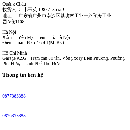
Quảng Châu
收货人 ： 韦玉英 19877136529‬
地址 ： 广东省广州市南沙区塘坑村工业一路頣海工业
园A仓1108
Hà Nội
Xóm 11 Yên Mỹ, Thanh Trì, Hà Nội
Điện Thoại: 0975156501(Mr.Kỷ)
Hồ Chí Minh
Garage AZG - Trạm cân 80 tấn, Vòng xoay Liên Phường, Phường
Phú Hữu, Thành Phố Thủ Đức
Thông tin liên hệ
0877883388
0876853888