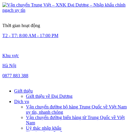
Thời gian hoạt động
T2 - T7: 8:00 AM - 17:00 PM
Khu vực
Hà Nội
0877 883 388
Giới thiệu
Giới thiệu về Đại Dương
Dịch vụ
Vận chuyển đường bộ hàng Trung Quốc về Việt Nam
uy tín, nhanh chóng
Vận chuyển đường biển hàng từ Trung Quốc về Việt
Nam
Uỷ thác nhập khẩu