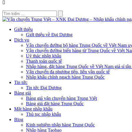
Giới thiệu
Giới thiệu về Đại Dương
Dịch vụ
Vận chuyển đường bộ hàng Trung Quốc về Việt Nam uy 
Vận chuyển đường biển hàng từ Trung Quốc về Việt N
Uỷ thác nhập khẩu
Thanh toán quốc tế
Nhập hàng, đặt hàng Trung Quốc về Việt Nam giá sỉ tận
Vận chuyển đa phương tiện, liên vận quốc tế
Nhập khẩu chính ngạch hàng Trung Quốc
Tin tức
Tin tức Đại Dương
Bảng giá
Bảng giá vận chuyển hàng Trung Việt
Bảng giá đặt hàng Trung Quốc
Mặt hàng nhập khẩu
Thủ tục nhập khẩu
Blog
Kinh nghiệm nhập hàng Trung Quốc
Nhập hàng Taobao