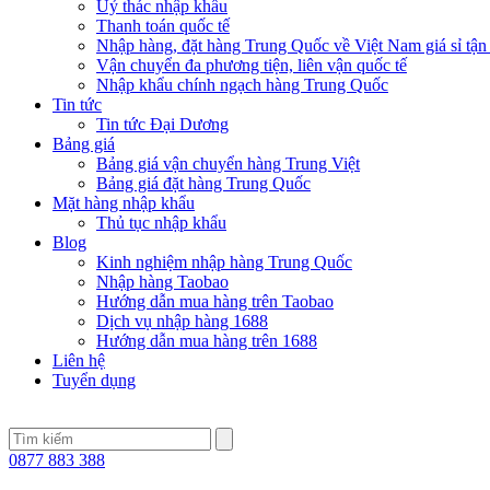
Uỷ thác nhập khẩu
Thanh toán quốc tế
Nhập hàng, đặt hàng Trung Quốc về Việt Nam giá sỉ tận
Vận chuyển đa phương tiện, liên vận quốc tế
Nhập khẩu chính ngạch hàng Trung Quốc
Tin tức
Tin tức Đại Dương
Bảng giá
Bảng giá vận chuyển hàng Trung Việt
Bảng giá đặt hàng Trung Quốc
Mặt hàng nhập khẩu
Thủ tục nhập khẩu
Blog
Kinh nghiệm nhập hàng Trung Quốc
Nhập hàng Taobao
Hướng dẫn mua hàng trên Taobao
Dịch vụ nhập hàng 1688
Hướng dẫn mua hàng trên 1688
Liên hệ
Tuyển dụng
0877 883 388