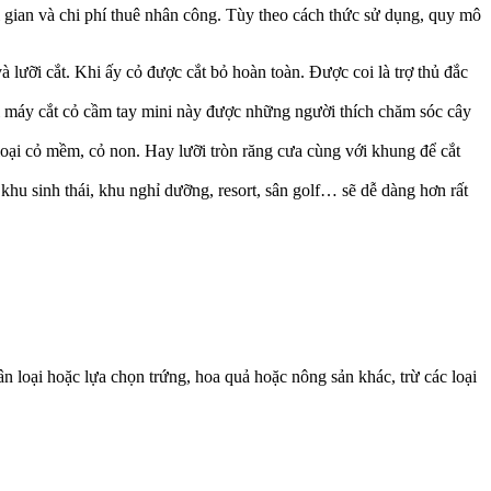
ời gian và chi phí thuê nhân công. Tùy theo cách thức sử dụng, quy mô
lưỡi cắt. Khi ấy cỏ được cắt bỏ hoàn toàn. Được coi là trợ thủ đắc
Loại máy cắt cỏ cầm tay mini này được những người thích chăm sóc cây
loại cỏ mềm, cỏ non. Hay lưỡi tròn răng cưa cùng với khung để cắt
khu sinh thái, khu nghỉ dưỡng, resort, sân golf… sẽ dễ dàng hơn rất
 loại hoặc lựa chọn trứng, hoa quả hoặc nông sản khác, trừ các loại