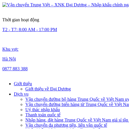
Thời gian hoạt động
T2 - T7: 8:00 AM - 17:00 PM
Khu vực
Hà Nội
0877 883 388
Giới thiệu
Giới thiệu về Đại Dương
Dịch vụ
Vận chuyển đường bộ hàng Trung Quốc về Việt Nam uy 
Vận chuyển đường biển hàng từ Trung Quốc về Việt N
Uỷ thác nhập khẩu
Thanh toán quốc tế
Nhập hàng, đặt hàng Trung Quốc về Việt Nam giá sỉ tận
Vận chuyển đa phương tiện, liên vận quốc tế