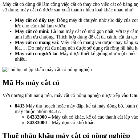
Máy cắt cỏ dùng để làm công việc cắt cỏ thay cho việc cắt cỏ bằng ta
sử dụng, máy cắt cỏ được sản xuất thành nhiều loại khác nhau như:
Máy cắt cỏ đẩy tay
: Dòng máy di chuyển nhờ sức đẩy của con 
lực cho các nhà làm vườn.
Máy cắt cỏ mini:
Là loại máy cắt cỏ nhỏ gọn nhất, với tay cầm
ảnh luôn ưa chuộng. Thích hợp dùng để cắt tỉa cành, cắt tỉa tạo
Máy cắt cỏ mang vai
: Máy cắt cỏ mang vai được chạy bằng xă
lúa…. Do máy rất đa năng nên được sử dụng rất rộng rãi hầu h
Máy cắt cỏ người lái
: Máy được thiết kế giống như một chiếc 
nhiều.
Mã Hs máy cắt cỏ
Với những tính năng trên, máy cắt cỏ nông nghiệp được xếp vào
Chư
8433
Máy thu hoạch hoặc máy đập, kể cả máy đóng bó, bánh (ki
máy thuộc nhóm 84.37.
84332000
– Máy cắt cỏ khác, kể cả các thanh cắt lắp vào
84333000
– Máy dọn cỏ khô khác.
Thuế nhập khẩu máy cắt cỏ nông nghiệp