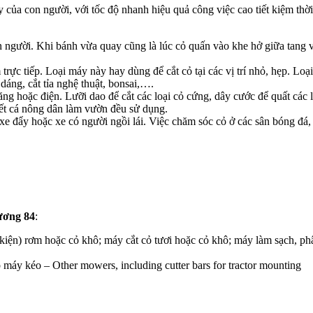
y của con người, với tốc độ nhanh hiệu quả công việc cao tiết kiệm th
người. Khi bánh vừa quay cũng là lúc cỏ quấn vào khe hở giữa tang và 
 trực tiếp. Loại máy này hay dùng để cắt cỏ tại các vị trí nhỏ, hẹp. 
 dáng, cắt tỉa nghệ thuật, bonsai,….
ng hoặc điện. Lưỡi dao để cắt các loại cỏ cứng, dây cước để quất các 
ết cá nông dân làm vườn đều sử dụng.
xe đẩy hoặc xe có người ngồi lái. Việc chăm sóc cỏ ở các sân bóng đá, 
ơng 84
:
ện) rơm hoặc cỏ khô; máy cắt cỏ tươi hoặc cỏ khô; máy làm sạch, phân
 máy kéo – Other mowers, including cutter bars for tractor mounting