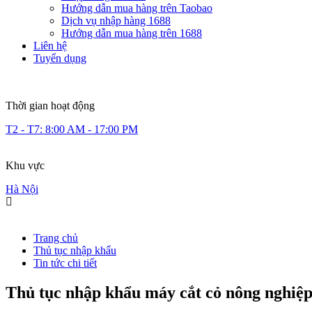
Hướng dẫn mua hàng trên Taobao
Dịch vụ nhập hàng 1688
Hướng dẫn mua hàng trên 1688
Liên hệ
Tuyển dụng
Thời gian hoạt động
T2 - T7: 8:00 AM - 17:00 PM
Khu vực
Hà Nội
Trang chủ
Thủ tục nhập khẩu
Tin tức chi tiết
Thủ tục nhập khẩu máy cắt cỏ nông nghi