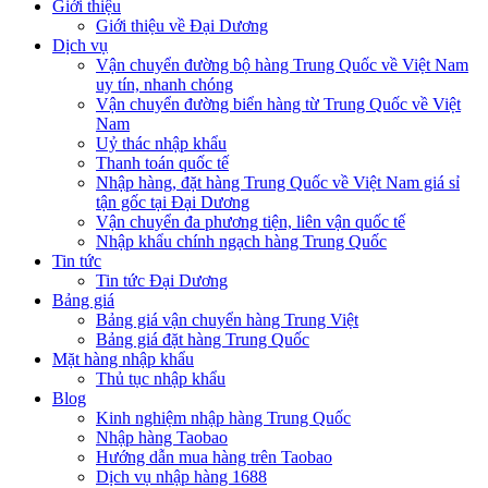
Giới thiệu
Giới thiệu về Đại Dương
Dịch vụ
Vận chuyển đường bộ hàng Trung Quốc về Việt Nam
uy tín, nhanh chóng
Vận chuyển đường biển hàng từ Trung Quốc về Việt
Nam
Uỷ thác nhập khẩu
Thanh toán quốc tế
Nhập hàng, đặt hàng Trung Quốc về Việt Nam giá sỉ
tận gốc tại Đại Dương
Vận chuyển đa phương tiện, liên vận quốc tế
Nhập khẩu chính ngạch hàng Trung Quốc
Tin tức
Tin tức Đại Dương
Bảng giá
Bảng giá vận chuyển hàng Trung Việt
Bảng giá đặt hàng Trung Quốc
Mặt hàng nhập khẩu
Thủ tục nhập khẩu
Blog
Kinh nghiệm nhập hàng Trung Quốc
Nhập hàng Taobao
Hướng dẫn mua hàng trên Taobao
Dịch vụ nhập hàng 1688