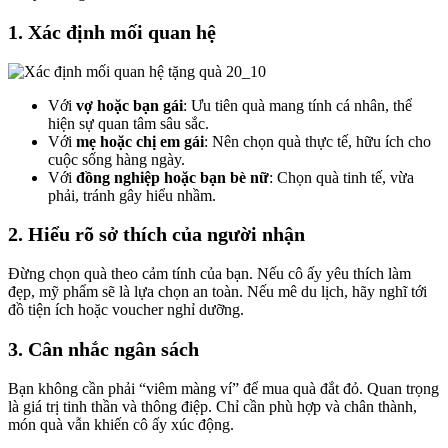
1. Xác định mối quan hệ
Với
vợ hoặc bạn gái
: Ưu tiên quà mang tính cá nhân, thể
hiện sự quan tâm sâu sắc.
Với
mẹ hoặc chị em gái
: Nên chọn quà thực tế, hữu ích cho
cuộc sống hàng ngày.
Với
đồng nghiệp hoặc bạn bè nữ
: Chọn quà tinh tế, vừa
phải, tránh gây hiểu nhầm.
2. Hiểu rõ sở thích của người nhận
Đừng chọn quà theo cảm tính của bạn. Nếu cô ấy yêu thích làm
đẹp, mỹ phẩm sẽ là lựa chọn an toàn. Nếu mê du lịch, hãy nghĩ tới
đồ tiện ích hoặc voucher nghỉ dưỡng.
3. Cân nhắc ngân sách
Bạn không cần phải “viêm màng ví” để mua quà đắt đỏ. Quan trọng
là giá trị tinh thần và thông điệp. Chỉ cần phù hợp và chân thành,
món quà vẫn khiến cô ấy xúc động.