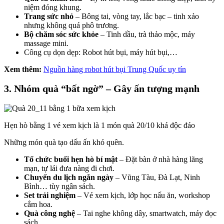
niệm đóng khung.
Trang sức nhỏ
– Bông tai, vòng tay, lắc bạc – tinh xảo
nhưng không quá phô trương.
Bộ chăm sóc sức khỏe
– Tinh dầu, trà thảo mộc, máy
massage mini.
Công cụ dọn dẹp: Robot hút bụi, máy hút bụi,…
Xem thêm:
Nguồn hàng robot hút bụi Trung Quốc uy tín
3. Nhóm quà “bất ngờ” – Gây ấn tượng mạnh
Hẹn hò bằng 1 vé xem kịch là 1 món quà 20/10 khá độc đáo
Những món quà tạo dấu ấn khó quên.
Tổ chức buổi hẹn hò bí mật
– Đặt bàn ở nhà hàng lãng
mạn, tự lái đưa nàng đi chơi.
Chuyến du lịch ngắn ngày
– Vũng Tàu, Đà Lạt, Ninh
Bình… tùy ngân sách.
Set trải nghiệm
– Vé xem kịch, lớp học nấu ăn, workshop
cắm hoa.
Quà công nghệ
– Tai nghe không dây, smartwatch, máy đọc
sách…