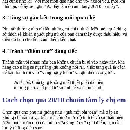
hai cùng nhớ lại. Với một món quà nhỏ cho vợ/ người yêu, mỗi khi
nhìn lại, cô ấy sẽ nghĩ: “À, đây là món anh tặng 20/10 năm ấy”.
3. Tăng sự gắn kết trong mối quan hệ
Phụ nữ thường nhớ rất lâu những cử chỉ tinh tế. Một món quà đúng
sở thích sẽ khiến người phụ nữ của bạn cảm thấy được thấu hiểu, và
điều đó làm cho tình cảm thêm bền chặt.
4. Tránh “điểm trừ” đáng tiếc
Thành thật với nhau: nếu bạn không chuẩn bị gì vào ngày này, khả
năng cao nàng sẽ hụt hẫng (dù không nói ra). Việc tặng quà là cách
để bạn tránh rơi vào “vùng nguy hiểm” và ghi điểm cộng lớn.
Nhớ nhé
: Quà tặng không nhất thiết phải đắt tiền,
nhưng phải xuất phát từ sự tinh tế và chân thành.
Cách chọn quà 20/10 chuẩn tâm lý chị em
Chọn quà cho phụ nữ giống như “giải một bài toán” mà đáp án
không chỉ nằm ở giá tiền, mà còn ở mức độ tinh tế và sự thấu hiểu.
Nếu muốn món quà của mình vừa ý nghĩa vừa ghi điểm, bạn cần
lưu ý những điều sau: