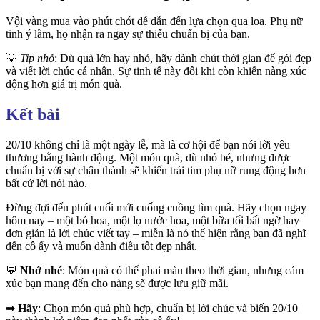
Vội vàng mua vào phút chót dễ dẫn đến lựa chọn qua loa. Phụ nữ
tinh ý lắm, họ nhận ra ngay sự thiếu chuẩn bị của bạn.
💡
Tip nhỏ
: Dù quà lớn hay nhỏ, hãy dành chút thời gian để gói đẹp
và viết lời chúc cá nhân. Sự tinh tế này đôi khi còn khiến nàng xúc
động hơn giá trị món quà.
Kết bài
20/10 không chỉ là một ngày lễ, mà là cơ hội để bạn nói lời yêu
thương bằng hành động. Một món quà, dù nhỏ bé, nhưng được
chuẩn bị với sự chân thành sẽ khiến trái tim phụ nữ rung động hơn
bất cứ lời nói nào.
Đừng đợi đến phút cuối mới cuống cuồng tìm quà. Hãy chọn ngay
hôm nay – một bó hoa, một lọ nước hoa, một bữa tối bất ngờ hay
đơn giản là lời chúc viết tay – miễn là nó thể hiện rằng bạn đã nghĩ
đến cô ấy và muốn dành điều tốt đẹp nhất.
💬
Nhớ nhé
: Món quà có thể phai màu theo thời gian, nhưng cảm
xúc bạn mang đến cho nàng sẽ được lưu giữ mãi.
➡
Hãy
: Chọn món quà phù hợp, chuẩn bị lời chúc và biến 20/10