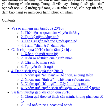
yêu thương và trân trọng. Trong bài viết này, chúng tôi sẽ “giải cứu”
bạn với hơn 20 ý tưởng quà tặng 20/10 vừa tinh tế, vừa hợp túi tiền,
đảm bảo nàng sẽ mỉm cười hạnh phúc khi nhận.
Contents
Vì sao anh em nên tặng quà 20/10?
1. Thể hiện sự quan tâm và yêu thương
2. Tạo kỷ niệm đáng nhớ
3. Tăng sự gắn kết trong mối quan hệ
4. Tránh “điểm trừ” đáng tiếc
Cách chọn quà 20/10 chuẩn tâm lý chị em
1. Xác định mối quan hệ
2. Hiểu rõ sở thích của người nhận
3. Cân nhắc ngân sách
4. Tạo yếu tố bất ngờ
4. Danh sách gợi ý quà tặng 20/10
1. Nhóm quà “an toàn” – Dễ chọn, ai cũng thích
2. Nhóm quà “tinh tế” – Thể hiện sự quan tâm
3. Nhóm quà “bất ngờ” – Gây ấn tượng mạnh
4. Nhóm quà “ngân sách tiết kiệm” – Vẫn đủ ý nghĩa
Sai lầm thường gặp khi chọn quà 20/10
1. Chọn quà theo sở thích của mình, không phải của cô
ấy
2. Quá phô trương hoặc quá sơ sài