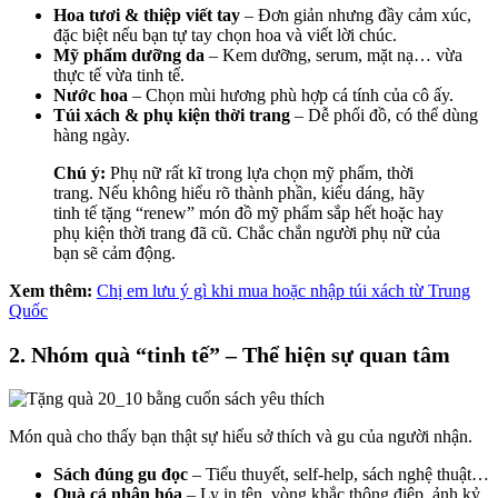
Hoa tươi & thiệp viết tay
– Đơn giản nhưng đầy cảm xúc,
đặc biệt nếu bạn tự tay chọn hoa và viết lời chúc.
Mỹ phẩm dưỡng da
– Kem dưỡng, serum, mặt nạ… vừa
thực tế vừa tinh tế.
Nước hoa
– Chọn mùi hương phù hợp cá tính của cô ấy.
Túi xách & phụ kiện thời trang
– Dễ phối đồ, có thể dùng
hàng ngày.
Chú ý:
Phụ nữ rất kĩ trong lựa chọn mỹ phẩm, thời
trang. Nếu không hiểu rõ thành phần, kiểu dáng, hãy
tinh tế tặng “renew” món đồ mỹ phẩm sắp hết hoặc hay
phụ kiện thời trang đã cũ. Chắc chắn người phụ nữ của
bạn sẽ cảm động.
Xem thêm:
Chị em lưu ý gì khi mua hoặc nhập túi xách từ Trung
Quốc
2. Nhóm quà “tinh tế” – Thể hiện sự quan tâm
Món quà cho thấy bạn thật sự hiểu sở thích và gu của người nhận.
Sách đúng gu đọc
– Tiểu thuyết, self-help, sách nghệ thuật…
Quà cá nhân hóa
– Ly in tên, vòng khắc thông điệp, ảnh kỷ