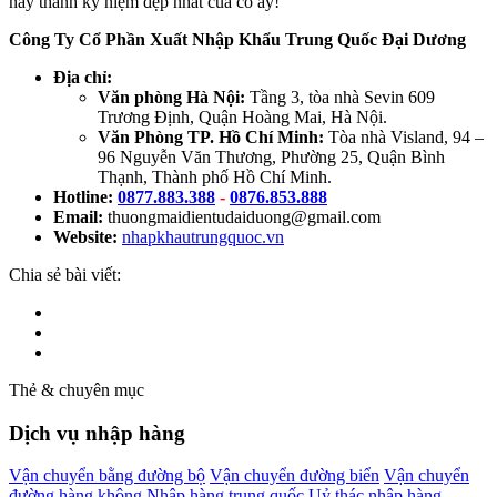
này thành kỷ niệm đẹp nhất của cô ấy!
Công Ty Cổ Phần Xuất Nhập Khẩu Trung Quốc Đại Dương
Địa chỉ:
Văn phòng Hà Nội:
Tầng 3, tòa nhà Sevin 609
Trương Định, Quận Hoàng Mai, Hà Nội.
Văn Phòng TP. Hồ Chí Minh:
Tòa nhà Visland, 94 –
96 Nguyễn Văn Thương, Phường 25, Quận Bình
Thạnh, Thành phố Hồ Chí Minh.
Hotline:
0877.883.388
-
0876.853.888
Email:
thuongmaidientudaiduong@gmail.com
Website:
nhapkhautrungquoc.vn
Chia sẻ bài viết:
Thẻ & chuyên mục
Dịch vụ nhập hàng
Vận chuyển bằng đường bộ
Vận chuyển đường biển
Vận chuyển
đường hàng không
Nhập hàng trung quốc
Uỷ thác nhập hàng