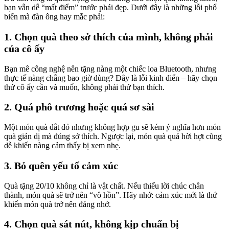
bạn vẫn dễ “mất điểm” trước phái đẹp. Dưới đây là những lỗi phổ
biến mà đàn ông hay mắc phải:
1. Chọn quà theo sở thích của mình, không phải
của cô ấy
Bạn mê công nghệ nên tặng nàng một chiếc loa Bluetooth, nhưng
thực tế nàng chẳng bao giờ dùng? Đây là lỗi kinh điển – hãy chọn
thứ cô ấy cần và muốn, không phải thứ bạn thích.
2. Quá phô trương hoặc quá sơ sài
Một món quà đắt đỏ nhưng không hợp gu sẽ kém ý nghĩa hơn món
quà giản dị mà đúng sở thích. Ngược lại, món quà quá hời hợt cũng
dễ khiến nàng cảm thấy bị xem nhẹ.
3. Bỏ quên yếu tố cảm xúc
Quà tặng 20/10 không chỉ là vật chất. Nếu thiếu lời chúc chân
thành, món quà sẽ trở nên “vô hồn”. Hãy nhớ: cảm xúc mới là thứ
khiến món quà trở nên đáng nhớ.
4. Chọn quà sát nút, không kịp chuẩn bị