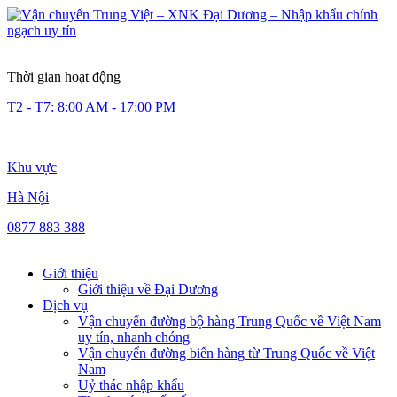
Thời gian hoạt động
T2 - T7: 8:00 AM - 17:00 PM
Khu vực
Hà Nội
0877 883 388
Giới thiệu
Giới thiệu về Đại Dương
Dịch vụ
Vận chuyển đường bộ hàng Trung Quốc về Việt Nam
uy tín, nhanh chóng
Vận chuyển đường biển hàng từ Trung Quốc về Việt
Nam
Uỷ thác nhập khẩu