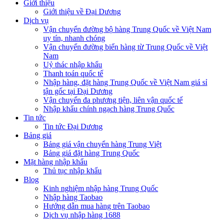
Giới thiệu
Giới thiệu về Đại Dương
Dịch vụ
Vận chuyển đường bộ hàng Trung Quốc về Việt Nam
uy tín, nhanh chóng
Vận chuyển đường biển hàng từ Trung Quốc về Việt
Nam
Uỷ thác nhập khẩu
Thanh toán quốc tế
Nhập hàng, đặt hàng Trung Quốc về Việt Nam giá sỉ
tận gốc tại Đại Dương
Vận chuyển đa phương tiện, liên vận quốc tế
Nhập khẩu chính ngạch hàng Trung Quốc
Tin tức
Tin tức Đại Dương
Bảng giá
Bảng giá vận chuyển hàng Trung Việt
Bảng giá đặt hàng Trung Quốc
Mặt hàng nhập khẩu
Thủ tục nhập khẩu
Blog
Kinh nghiệm nhập hàng Trung Quốc
Nhập hàng Taobao
Hướng dẫn mua hàng trên Taobao
Dịch vụ nhập hàng 1688