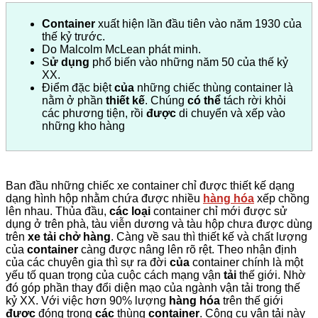
Container
xuất hiện lần đầu tiên vào năm 1930 của
thế kỷ trước.
Do Malcolm McLean phát minh.
S
ử dụng
phổ biến vào những năm 50 của thế kỷ
XX.
Điểm đặc biệt
của
những chiếc thùng container là
nằm ở phần
thiết kế
. Chúng
có thể
tách rời khỏi
các phương tiện, rồi
được
di chuyển và xếp vào
những kho hàng
Ban đầu những chiếc xe container chỉ được thiết kế dạng
dạng hình hộp nhằm chứa được nhiều
hàng hóa
xếp chồng
lên nhau. Thủa đầu,
các loại
container chỉ mới được sử
dụng ở trên phà, tàu viễn dương và tàu hộp chưa được dùng
trên
xe tải
chở hàng
.
Càng về sau thì thiết kế và chất lượng
của
container
càng được nâng lên rõ rệt. Theo nhận định
của các chuyên gia thì sự ra đời
của
container chính là một
yếu tố quan trọng của cuộc cách mạng vận
tải
thế giới. Nhờ
đó góp phần thay đổi diện mạo của ngành vận tải trong thế
kỷ XX. Với việc hơn 90% lượng
hàng
hóa
trên thế giới
được
đóng trong
các
thùng
container
. Công cụ vận tải này