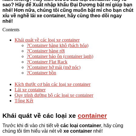
sao? Hãy để Xuất nhập khẩu Đại Dương bật mí giúp bạn
nhé! Hơn nữa, chúng tôi cũng muốn bật mí cho bạn chút
xíu về nghề lái xe container, hãy cùng theo dõi ngay
nhé!
Contents
Khái quát về các loại xe container
?Container hàng khô (bách hóa)
?Container hàng rời
?Container bảo ôn (container lạnh)
?Container Flat Rack
?Container hở mái (mở nóc)
?Container bồn
Kích thước cơ bản các loại xe container
Lái xe container
Quy trình đường bộ các loại xe container
Tổng Kết
Khái quát về các loại xe
container
Trước khi đi vào chi tiết về
các loại container
, hãy cùng
chúng tôi tìm hiểu vài nét về
xe container
nhé!