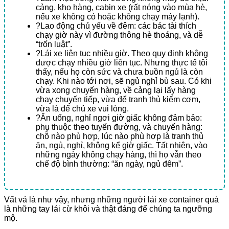
cảng, kho hàng, cabin xe (rất nóng vào mùa hè,
nếu xe không có hoặc không chạy máy lạnh).
?Lao động chủ yếu về đêm: các bác tài thích
chạy giờ này vì đường thông hè thoáng, và dễ
“trốn luật”.
?Lái xe liên tục nhiều giờ. Theo quy định không
được chạy nhiều giờ liên tục. Nhưng thực tế tôi
thấy, nếu họ còn sức và chưa buồn ngủ là còn
chạy. Khi nào tới nơi, sẽ ngủ nghỉ bù sau. Có khi
vừa xong chuyến hàng, về cảng lại lấy hàng
chạy chuyến tiếp, vừa để tranh thủ kiếm cơm,
vừa là để chủ xe vui lòng.
?Ăn uống, nghỉ ngơi giờ giấc không đảm bảo:
phụ thuộc theo tuyến đường, và chuyến hàng:
chỗ nào phù hợp, lúc nào phù hợp là tranh thủ
ăn, ngủ, nghỉ, không kể giờ giấc. Tất nhiên, vào
những ngày không chạy hàng, thì họ vẫn theo
chế độ bình thường: “ăn ngày, ngủ đêm”.
Vất vả là như vậy, nhưng những người lái xe container quả
là những tay lái cừ khôi và thật đáng để chúng ta ngưỡng
mộ.