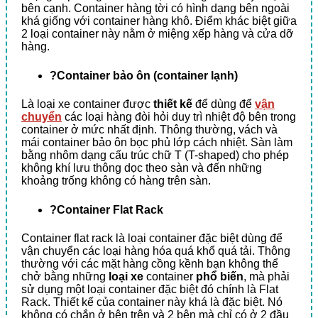
bên cạnh. Container hàng tời có hình dạng bên ngoài
khá giống với container hàng khô. Điểm khác biệt giữa
2 loại container này nằm ở miệng xếp hàng và cửa dỡ
hàng.
?Container bảo ôn (container lạnh)
Là loại xe container được
thiết kế
để dùng để
vận
chuyển
các loại hàng đòi hỏi duy trì nhiệt độ bên trong
container ở mức nhất định. Thông thường, vách và
mái container bảo ôn bọc phủ lớp cách nhiệt. Sàn làm
bằng nhôm dạng cấu trúc chữ T (T-shaped) cho phép
không khí lưu thông dọc theo sàn và đến những
khoảng trống không có hàng trên sàn.
?Container Flat Rack
Container flat rack là loại container đặc biệt dùng để
vận chuyển các loại hàng hóa quá khổ quá tải. Thông
thường với các mặt hàng cồng kềnh bạn không thể
chở bằng những
loại xe
container
phổ biến
, mà phải
sử dụng một loại container đặc biệt đó chính là Flat
Rack. Thiết kế của container này khá là đặc biệt. Nó
không có chắn ở bên trên và 2 bên mà chỉ có ở 2 đầu