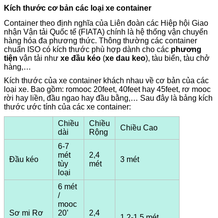
Kích thước cơ bản các loại xe container
Container theo định nghĩa của
Liên đoàn các Hiệp hội Giao
nhận Vận tải Quốc tế (FIATA) chính là hệ thống vận chuyển
hàng hóa đa phương thức. Thông thường các container
chuẩn ISO có kích thước phù hợp dành cho các
phương
tiện
vận tải như
xe đầu kéo
(
xe dau keo
), tàu biển, tàu chở
hàng,…
Kích thước của xe container khách nhau về cơ bản của các
loại xe. Bao gồm: romooc 20feet, 40feet hay 45feet, rơ mooc
rời hay liền, đầu ngao hay đầu bằng,… Sau đây là bảng kích
thước ước tính của các xe container:
Chiều
Chiều
Chiều Cao
dài
Rộng
6-7
mét
2,4
Đầu kéo
3 mét
tùy
mét
loại
6 mét
/
mooc
Sơ mi Rơ
20’
2,4
1,2-1,5 mét