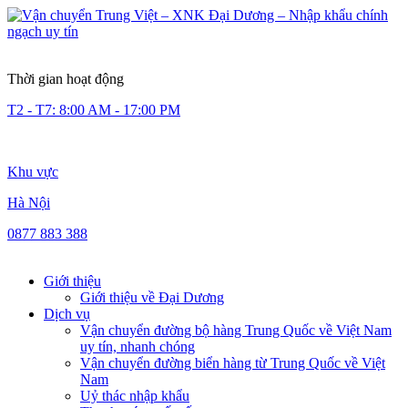
Thời gian hoạt động
T2 - T7: 8:00 AM - 17:00 PM
Khu vực
Hà Nội
0877 883 388
Giới thiệu
Giới thiệu về Đại Dương
Dịch vụ
Vận chuyển đường bộ hàng Trung Quốc về Việt Nam
uy tín, nhanh chóng
Vận chuyển đường biển hàng từ Trung Quốc về Việt
Nam
Uỷ thác nhập khẩu