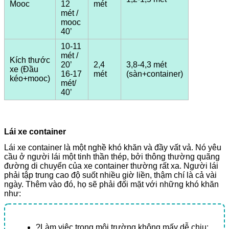
Mooc
12
mét
mét /
mooc
40’
10-11
mét /
Kích thước
20’
2,4
3,8-4,3 mét
xe (Đầu
16-17
mét
(sàn+container)
kéo+mooc)
mét/
40’
Lái xe container
Lái xe container là một nghề khó khăn và đầy vất vả. Nó yêu
cầu ở người lái một tinh thần thép, bởi thông thường quãng
đường di chuyển của xe container thường rất xa. Người lái
phải tập trung cao độ suốt nhiều giờ liền, thậm chí là cả vài
ngày. Thêm vào đó, họ sẽ phải đối mặt với những khó khăn
như:
?Làm việc trong môi trường không mấy dễ chịu: