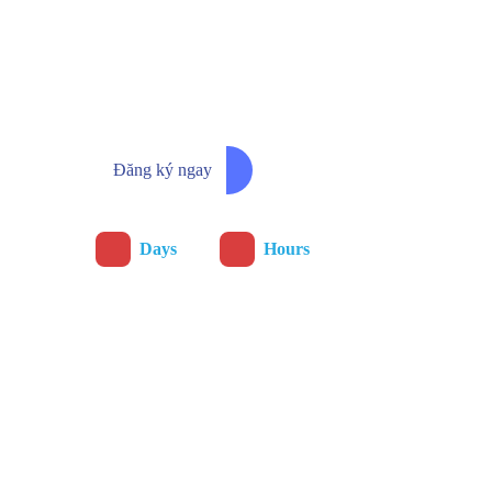
Đăng ký ngay để nhận th
chương trình ưu đãi sớm 
Đăng ký ngay
:
Days
Hours