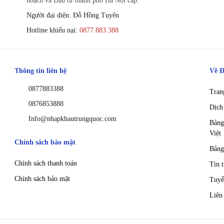
hoạch và Đầu tư thành phố Hà Nội cấp.
Người đại diện: Đỗ Hồng Tuyên
Hotline khiếu nại:
0877.883.388
Thông tin liên hệ
Về Đ
0877883388
Tran
0876853888
Dịch
Info@nhapkhautrungquoc.com
Bảng
Việt
Chính sách bảo mật
Bảng
Chính sách thanh toán
Tin 
Chính sách bảo mật
Tuyể
Liên