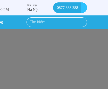
Khu vực
0877 883 388
:00 PM
Hà Nội
ng