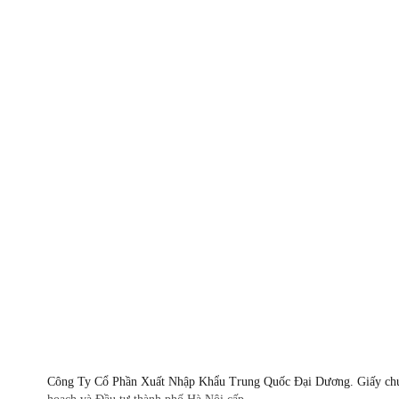
Giờ làm việc
8:00-11:30 & 13:30-17:00 Thứ 2 - Thứ 7
Công Ty Cổ Phần Xuất Nhập Khẩu Trung Quốc Đại Dương. Giấy chứn