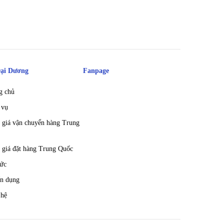
ại Dương
Fanpage
g chủ
 vụ
 giá vận chuyển hàng Trung
 giá đặt hàng Trung Quốc
tức
n dụng
 hệ