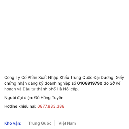
Giờ làm việc
8:00-11:30 & 13:30-17:00 Thứ 2 
Công Ty Cổ Phần Xuất Nhập Khẩu Trung Quốc Đại Dương. Giấy
chứng nhận đăng ký doanh nghiệp số
0108919790
do Sở
Kế
hoạch và Đầu tư thành phố Hà Nội cấp.
Người đại diện: Đỗ Hồng Tuyên
Hotline khiếu nại:
0877.883.388
Kho vận:
Trung Quốc
Việt Nam