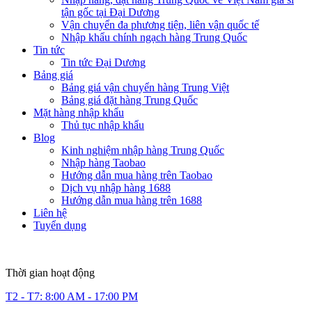
tận gốc tại Đại Dương
Vận chuyển đa phương tiện, liên vận quốc tế
Nhập khẩu chính ngạch hàng Trung Quốc
Tin tức
Tin tức Đại Dương
Bảng giá
Bảng giá vận chuyển hàng Trung Việt
Bảng giá đặt hàng Trung Quốc
Mặt hàng nhập khẩu
Thủ tục nhập khẩu
Blog
Kinh nghiệm nhập hàng Trung Quốc
Nhập hàng Taobao
Hướng dẫn mua hàng trên Taobao
Dịch vụ nhập hàng 1688
Hướng dẫn mua hàng trên 1688
Liên hệ
Tuyển dụng
Thời gian hoạt động
T2 - T7: 8:00 AM - 17:00 PM