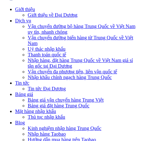
Giới thiệu
Giới thiệu về Đại Dương
Dịch vụ
Vận chuyển đường bộ hàng Trung Quốc về Việt Nam
uy tín, nhanh chóng
Vận chuyển đường biển hàng từ Trung Quốc về Việt
Nam
Uỷ thác nhập khẩu
Thanh toán quốc tế
Nhập hàng, đặt hàng Trung Quốc về Việt Nam giá sỉ
tận gốc tại Đại Dương
Vận chuyển đa phương tiện, liên vận quốc tế
Nhập khẩu chính ngạch hàng Trung Quốc
Tin tức
Tin tức Đại Dương
Bảng giá
Bảng giá vận chuyển hàng Trung Việt
Bảng giá đặt hàng Trung Quốc
Mặt hàng nhập khẩu
Thủ tục nhập khẩu
Blog
Kinh nghiệm nhập hàng Trung Quốc
Nhập hàng Taobao
Hướng dẫn mua hàng trên Taobao