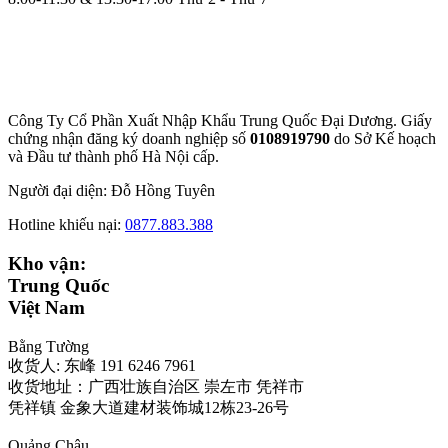
Công Ty Cổ Phần Xuất Nhập Khẩu Trung Quốc Đại Dương. Giấy
chứng nhận đăng ký doanh nghiệp số
0108919790
do Sở
Kế hoạch
và Đầu tư thành phố Hà Nội cấp.
Người đại diện: Đỗ Hồng Tuyên
Hotline khiếu nại:
0877.883.388
Kho vận:
Trung Quốc
Việt Nam
Bằng Tường
收货人: 东峰 191 6246 7961
收货地址：广西壮族自治区 崇左市 凭祥市
凭祥镇 金象大道建材装饰城12栋23-26号
Quảng Châu