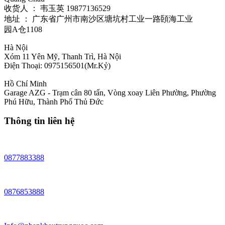
收货人 ： 韦玉英 19877136529‬
地址 ： 广东省广州市南沙区塘坑村工业一路頣海工业
园A仓1108
Hà Nội
Xóm 11 Yên Mỹ, Thanh Trì, Hà Nội
Điện Thoại: 0975156501(Mr.Kỷ)
Hồ Chí Minh
Garage AZG - Trạm cân 80 tấn, Vòng xoay Liên Phường, Phường
Phú Hữu, Thành Phố Thủ Đức
Thông tin liên hệ
0877883388
0876853888