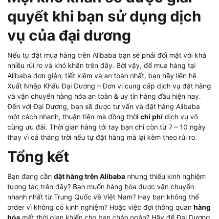
quyết khi bạn sử dụng dịch
vụ của đại dương
Nếu tự đặt mua hàng trên Alibaba bạn sẽ phải đối mặt với khá
nhiều rủi ro và khó khăn trên đây. Bởi vậy, để mua hàng tại
Alibaba đơn giản, tiết kiệm và an toàn nhất, bạn hãy liên hệ
Xuất Nhập Khẩu Đại Dương – Đơn vị cung cấp dịch vụ đặt hàng
và vận chuyển hàng hóa an toàn & uy tín hàng đầu hiện nay.
Đến với Đại Dương, bạn sẽ được tư vấn và đặt hàng Alibaba
một cách nhanh, thuận tiện mà đồng thời
chi phí
dịch vụ vô
cùng ưu đãi. Thời gian hàng tới tay bạn chỉ còn từ 7 – 10 ngày
thay vì cả tháng trời nếu tự đặt hàng mà lại kèm theo rủi ro.
Tổng kết
Bạn đang cần
đặt hàng trên Alibaba
nhưng thiếu kinh nghiệm
tương tác trên đây? Bạn muốn hàng hóa được vận chuyển
nhanh nhất từ Trung Quốc về Việt Nam? Hay bạn không thể
order vì không có kinh nghiệm? Hoặc việc đợi thông quan
hàng
hóa
mất thời gian khiến cho bạn chán ngán? Hãy để Đại Dương