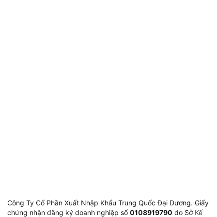
Gửi
Giờ làm việc
8:00-11:30 & 13:30-17:00 Thứ 2 
Công Ty Cổ Phần Xuất Nhập Khẩu Trung Quốc Đại Dương. Giấy
chứng nhận đăng ký doanh nghiệp số
0108919790
do Sở
Kế