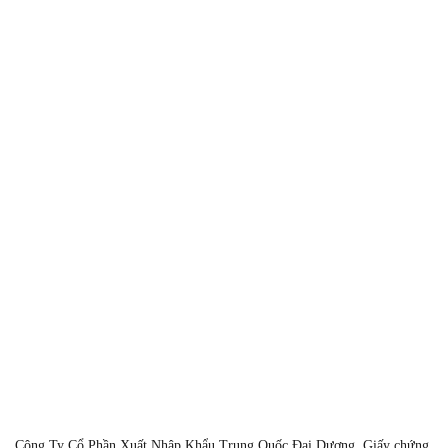
Gửi
Giờ làm việc
8:00-11:30 & 13:30-17:00 Thứ 2 - 
Công Ty Cổ Phần Xuất Nhập Khẩu Trung Quốc Đại Dương. Giấy chứng