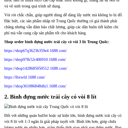
được làm từ nhựa ABS cao cấp hoặc inox không gỉ, mang lại sự bền bỉ
và vệ sinh trong quá trình sử dụng.
Vòi rót chắc chắn, giúp người dùng dễ dàng lấy nước mà không lo bị đổ.
Đặc biệt, các sản phẩm nhập từ Trung Quốc thường có giá thành phải
chăng nhưng vẫn đảm bảo chất lượng, giúp các dân buôn tiết kiệm chi
phí mà vẫn cung cấp sản phẩm tốt cho khách hàng.
Shop order bình đựng nước trái cây có vòi 3 lít Trung Quốc:
https://shop67q3623h359e4.1688.com/
https://shop978r52r406910.1688.com/
https://shop1428685050512.1688.com/
https://lbxwfd.1688.com/
https://shop361086848s8z1.1688.com/
2. Bình đựng nước trái cây có vòi 8 lít
Đối với những quán buffet hoặc sự kiện lớn, bình đựng nước trái cây có
vòi 8 lít với 1-3 ngăn là giải pháp tuyệt vời. Bình lớn hơn, giúp chứa
lượng nước ép nhiều hơn, giảm thiểu thời gian phải nạp thêm nước. Bạn