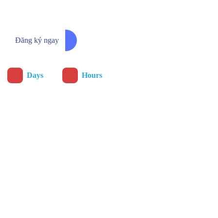
chương trình ưu đãi sớm nhất
Đăng ký ngay
:
Days
Hours