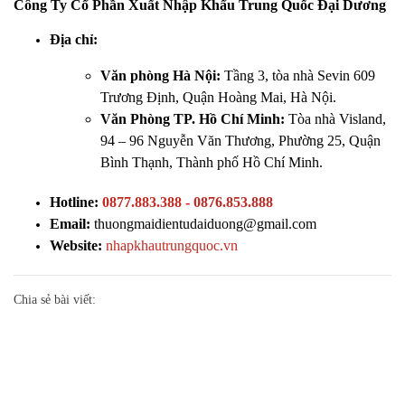
Công Ty Cổ Phần Xuất Nhập Khẩu Trung Quốc Đại Dương
Địa chỉ:
Văn phòng Hà Nội:
Tầng 3, tòa nhà Sevin 609
Trương Định, Quận Hoàng Mai, Hà Nội.
Văn Phòng TP. Hồ Chí Minh:
Tòa nhà Visland,
94 – 96 Nguyễn Văn Thương, Phường 25, Quận
Bình Thạnh, Thành phố Hồ Chí Minh.
Hotline:
0877.883.388
-
0876.853.888
Email:
thuongmaidientudaiduong@gmail.com
Website:
nhapkhautrungquoc.vn
Chia sẻ bài viết:
Đăng ký ngay để nhận thông báo