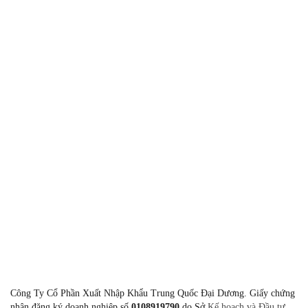
Gửi
Giờ làm việc
8:00-11:30 & 13:30-17:00 Thứ 2 - 
Công Ty Cổ Phần Xuất Nhập Khẩu Trung Quốc Đại Dương. Giấy chứng
nhận đăng ký doanh nghiệp số
0108919790
do Sở
Kế hoạch và Đầu tư