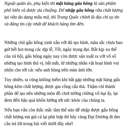
Ngoài quần áo, phụ kiện thì
mặt hàng gấu bông
là sản phẩm
phổ biến và được ưa chuộng. Để
nhập gấu bông
vừa chất lượng
lại vừa đa dạng mẫu mã, thì Trung Quốc chính là địa chỉ uy tín
và đáng tin cậy nhất để khách hàng tìm đến.
Những chú gấu bông xinh xắn với đủ tạo hình, màu sắc chưa bao
giờ hết hot trong các dịp lễ, Tết, ngày trọng đại. Bắt kịp xu thế
của xã hội, gấu bông ngày nay còn được sản xuất ra với vô số
những tạo hình thú vị, bắt mắt, từ những nhân vật hoạt hình vui
nhộn cho tới các siêu anh hùng trên màn ảnh lớn.
Tuy nhiên, ta cũng không hiếm khi bắt gặp những mặt hàng gấu
bông kém chất lượng, được gia công cẩu thả. Thậm chí thành
phần để tạo nên những món đồ chơi tưởng chừng vô hại ấy, lại
đem đến hậu quả khôn lường tới sức khỏe của chúng ta.
Nếu bạn vẫn còn thắc mắc làm thế nào để nhập được gấu bông
chất lượng mà giá cả lại phù hợp thì hãy cùng Đại Dương đi tìm
câu trả lời trong bài viết dưới đây nhé!