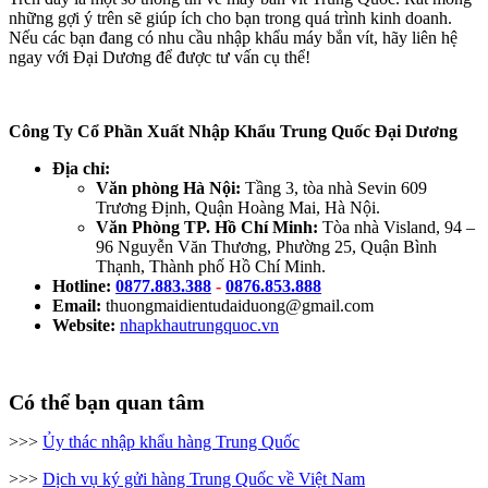
những gợi ý trên sẽ giúp ích cho bạn trong quá trình kinh doanh.
Nếu các bạn đang có nhu cầu nhập khẩu máy bắn vít, hãy liên hệ
ngay với Đại Dương để được tư vấn cụ thể!
Công Ty Cổ Phần Xuất Nhập Khẩu Trung Quốc Đại Dương
Địa chỉ:
Văn phòng Hà Nội:
Tầng 3, tòa nhà Sevin 609
Trương Định, Quận Hoàng Mai, Hà Nội.
Văn Phòng TP. Hồ Chí Minh:
Tòa nhà Visland, 94 –
96 Nguyễn Văn Thương, Phường 25, Quận Bình
Thạnh, Thành phố Hồ Chí Minh.
Hotline:
0877.883.388
-
0876.853.888
Email:
thuongmaidientudaiduong@gmail.com
Website:
nhapkhautrungquoc.vn
Có thể bạn quan tâm
>>>
Ủy thác nhập khẩu hàng Trung Quốc
>>>
Dịch vụ ký gửi hàng Trung Quốc về Việt Nam