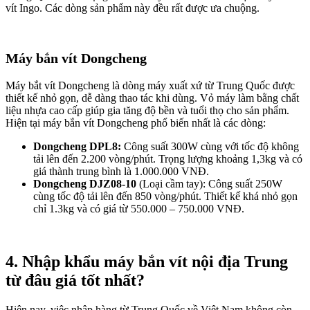
vít Ingo. Các dòng sản phẩm này đều rất được ưa chuộng.
Máy bắn vít Dongcheng
Máy bắt vít Dongcheng là dòng máy xuất xứ từ Trung Quốc được
thiết kế nhỏ gọn, dễ dàng thao tác khi dùng. Vỏ máy làm bằng chất
liệu nhựa cao cấp giúp gia tăng độ bền và tuổi thọ cho sản phẩm.
Hiện tại máy bắn vít Dongcheng phổ biến nhất là các dòng:
Dongcheng DPL8:
Công suất 300W cùng với tốc độ không
tải lên đến 2.200 vòng/phút. Trọng lượng khoảng 1,3kg và có
giá thành trung bình là 1.000.000 VNĐ.
Dongcheng DJZ08-10
(Loại cầm tay): Công suất 250W
cùng tốc độ tải lên đến 850 vòng/phút. Thiết kế khá nhỏ gọn
chỉ 1.3kg và có giá từ 550.000 – 750.000 VNĐ.
4. Nhập khẩu máy bắn vít nội địa Trung
từ đâu giá tốt nhất?
Hiện nay, việc nhập hàng từ Trung Quốc về Việt Nam không còn