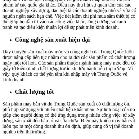
phẩm từ các quốc gia khác. Điều này thu hút sự quan tâm của các
doanh nghiệp xây dựng, đặc biệt là các doanh nghiệp nhỏ và vừa có
nguồn ngân sách hạn chế. Việc tiết kiệm chi phí mua sắm thiết bị có
thể giúp họ đầu tư vào các công việc khác, tăng cường sự cạnh
tranh và tạo điều kiện thuận lợi để sự phát triển kinh doanh.
Công nghệ sản xuất hiện đại
Dây chuyền sản xuất máy móc và công nghệ của Trung Quốc luôn
được nâng cấp liên tục nhằm cho ra đời các sản phẩm có chất lượng
ngày một tốt hơn. Các sản phẩm thuộc ngành hàng máy móc đều có
giấy tờ kiểm định chất lượng trước khi lưu hành trên thị trường. Vì
vậy, quý khách có thể yên tâm khi nhập máy vít Trung Quốc về
kinh doanh.
Chất lượng tốt
Sản phẩm máy bắn vít do Trung Quốc sản xuất có chất lượng ổn,
phù hợp sử dụng với nhiều chất liệu khác nhau. Sự linh hoạt của nó
giúp cho người dùng có thể ứng dụng trong nhiều công việc, từ xây
dựng, sản xuất đến bảo trì và sửa chữa. Điều này khiến máy bắn vít
luôn tạo ra một dòng doanh thu ổn định, giúp củng cố vị thế doanh
nghiệp trên thị trường.