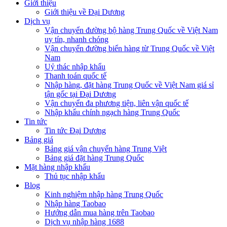
Giới thiệu
Giới thiệu về Đại Dương
Dịch vụ
Vận chuyển đường bộ hàng Trung Quốc về Việt Nam
uy tín, nhanh chóng
Vận chuyển đường biển hàng từ Trung Quốc về Việt
Nam
Uỷ thác nhập khẩu
Thanh toán quốc tế
Nhập hàng, đặt hàng Trung Quốc về Việt Nam giá sỉ
tận gốc tại Đại Dương
Vận chuyển đa phương tiện, liên vận quốc tế
Nhập khẩu chính ngạch hàng Trung Quốc
Tin tức
Tin tức Đại Dương
Bảng giá
Bảng giá vận chuyển hàng Trung Việt
Bảng giá đặt hàng Trung Quốc
Mặt hàng nhập khẩu
Thủ tục nhập khẩu
Blog
Kinh nghiệm nhập hàng Trung Quốc
Nhập hàng Taobao
Hướng dẫn mua hàng trên Taobao
Dịch vụ nhập hàng 1688