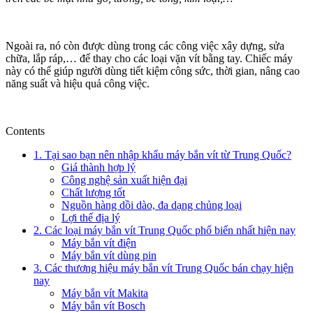
Ngoài ra, nó còn được dùng trong các công việc xây dựng, sửa
chữa, lắp ráp,… để thay cho các loại vặn vít bằng tay. Chiếc máy
này có thể giúp người dùng tiết kiệm công sức, thời gian, nâng cao
năng suất và hiệu quả công việc.
Contents
1. Tại sao bạn nên nhập khẩu máy bắn vít từ Trung Quốc?
Giá thành hợp lý
Công nghệ sản xuất hiện đại
Chất lượng tốt
Nguồn hàng dồi dào, đa dạng chủng loại
Lợi thế địa lý
2. Các loại máy bắn vít Trung Quốc phổ biến nhất hiện nay
Máy bắn vít điện
Máy bắn vít dùng pin
3. Các thương hiệu máy bắn vít Trung Quốc bán chạy hiện
nay
Máy bắn vít Makita
Máy bắn vít Bosch