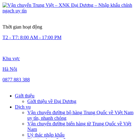
Thời gian hoạt động
T2 - T7: 8:00 AM - 17:00 PM
Khu vực
Hà Nội
0877 883 388
Giới thiệu
Giới thiệu về Đại Dương
Dịch vụ
Vận chuyển đường bộ hàng Trung Quốc về Việt Nam
uy tín, nhanh chóng
Vận chuyển đường biển hàng từ Trung Quốc về Việt
Nam
Uỷ thác nhập khẩu