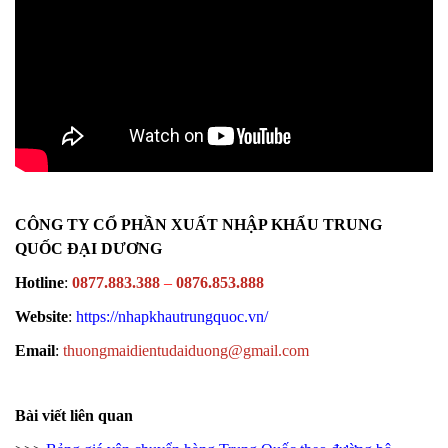
CÔNG TY CỔ PHẦN XUẤT NHẬP KHẨU TRUNG
QUỐC ĐẠI DƯƠNG
Hotline
:
0877.883.388
–
0876.853.888
Website
:
https://nhapkhautrungquoc.vn/
Email
:
thuongmaidientudaiduong@gmail.com
Bài viết liên quan