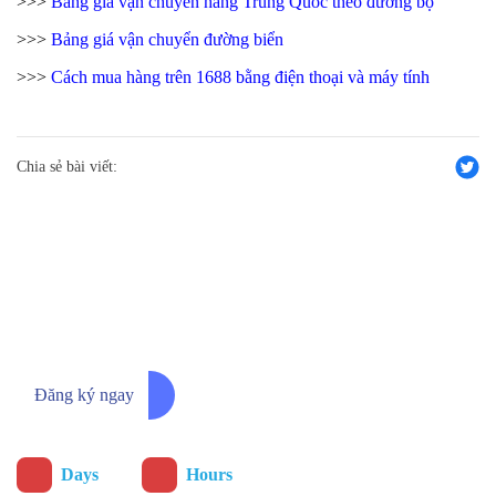
>>>
Bảng giá vận chuyển hàng Trung Quốc theo đường bộ
>>>
Bảng giá vận chuyển đường biển
>>>
Cách mua hàng trên 1688 bằng điện thoại và máy tính
Chia sẻ bài viết:
Đăng ký ngay để nhận thông báo
chương trình ưu đãi sớm nhất
Đăng ký ngay
:
Days
Hours