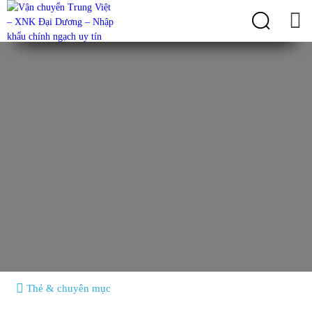
Mặt hàng nhập khẩu
Cách nhập máy cắt sắt Trung Quốc chính hãng
Thẻ & chuyên mục