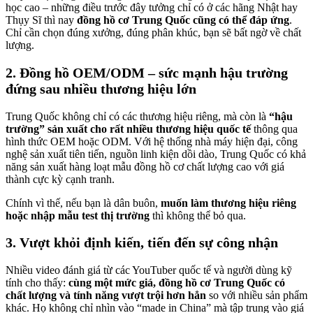
học cao – những điều trước đây tưởng chỉ có ở các hãng Nhật hay
Thụy Sĩ thì nay
đồng hồ cơ Trung Quốc cũng có thể đáp ứng
.
Chỉ cần chọn đúng xưởng, đúng phân khúc, bạn sẽ bất ngờ về chất
lượng.
2. Đồng hồ OEM/ODM – sức mạnh hậu trường
đứng sau nhiều thương hiệu lớn
Trung Quốc không chỉ có các thương hiệu riêng, mà còn là
“hậu
trường” sản xuất cho rất nhiều thương hiệu quốc tế
thông qua
hình thức OEM hoặc ODM. Với hệ thống nhà máy hiện đại, công
nghệ sản xuất tiên tiến, nguồn linh kiện dồi dào, Trung Quốc có khả
năng sản xuất hàng loạt mẫu đồng hồ cơ chất lượng cao với giá
thành cực kỳ cạnh tranh.
Chính vì thế, nếu bạn là dân buôn,
muốn làm thương hiệu riêng
hoặc nhập mẫu test thị trường
thì không thể bỏ qua.
3. Vượt khỏi định kiến, tiến đến sự công nhận
Nhiều video đánh giá từ các YouTuber quốc tế và người dùng kỹ
tính cho thấy:
cùng một mức giá, đồng hồ cơ Trung Quốc có
chất lượng và tính năng vượt trội hơn hẳn
so với nhiều sản phẩm
khác. Họ không chỉ nhìn vào “made in China” mà tập trung vào giá