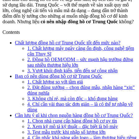
sử dụng lâu dài. Trung Quốc – với thế mạnh về sản xuất quy mô
lớn, công nghệ cải tiến và mẫu mã đa dạng – đang dần trở thành
điểm đến lý tưởng cho những ai muốn nhập đồng hồ cơ để kinh
doanh. Nhưng liệu
có nên nhập đồng hồ cơ Trung Quốc
không?
Contents
Chất lượng đồng hồ cơ Trung Quốc tốt đến mức nào?
1. Chất lượng máy ngày càng ổn định, công nghệ tiệm
cận Thụy Sĩ
2. Đồng hồ OEM/ODM – sức mạnh hậu trường đứng
sau nhiều thương hiệu lớn
3. Vượt khỏi định kiến, tiến đến sự công nhận
Bạn có nên dùng đồng hồ cơ từ Trung Quốc
1. Chất lượng so với tầm giá
2. Đặt đúng xưởng – chọn đúng mẫu, nhận hàng “xịn”
đúng nghĩa
3. Không chỉ rẻ, mà còn độc – khó đụng hàng
4. Chỉ cần vài thao tác đơn giản – là có thể tự nhập về
dùng
Cần lưu ý gì khi chọn nguồn hàng đồng hồ cơ Trung Quốc?
1. Chọn nhà cung cấp hàng đồng hồ cơ uy tín
2. Xem kỹ mô tả kỹ thuật – đặc biệt là bộ máy
3. Test mẫu trước khi nhập số lượng lớn
4. Cân nhắc khả năng gắn logo – làm thương hiệu riêng