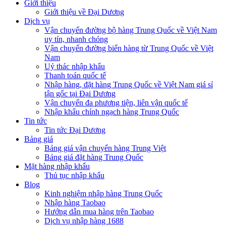
Giới thiệu
Giới thiệu về Đại Dương
Dịch vụ
Vận chuyển đường bộ hàng Trung Quốc về Việt Nam
uy tín, nhanh chóng
Vận chuyển đường biển hàng từ Trung Quốc về Việt
Nam
Uỷ thác nhập khẩu
Thanh toán quốc tế
Nhập hàng, đặt hàng Trung Quốc về Việt Nam giá sỉ
tận gốc tại Đại Dương
Vận chuyển đa phương tiện, liên vận quốc tế
Nhập khẩu chính ngạch hàng Trung Quốc
Tin tức
Tin tức Đại Dương
Bảng giá
Bảng giá vận chuyển hàng Trung Việt
Bảng giá đặt hàng Trung Quốc
Mặt hàng nhập khẩu
Thủ tục nhập khẩu
Blog
Kinh nghiệm nhập hàng Trung Quốc
Nhập hàng Taobao
Hướng dẫn mua hàng trên Taobao
Dịch vụ nhập hàng 1688