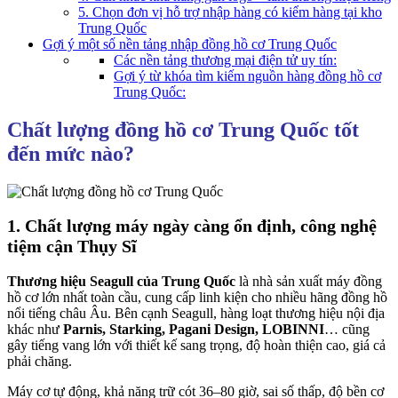
5. Chọn đơn vị hỗ trợ nhập hàng có kiểm hàng tại kho
Trung Quốc
Gợi ý một số nền tảng nhập đồng hồ cơ Trung Quốc
Các nền tảng thương mại điện tử uy tín:
Gợi ý từ khóa tìm kiếm nguồn hàng đồng hồ cơ
Trung Quốc:
Chất lượng đồng hồ cơ Trung Quốc tốt
đến mức nào?
1. Chất lượng máy ngày càng ổn định, công nghệ
tiệm cận Thụy Sĩ
Thương hiệu Seagull của Trung Quốc
là nhà sản xuất máy đồng
hồ cơ lớn nhất toàn cầu, cung cấp linh kiện cho nhiều hãng đồng hồ
nổi tiếng châu Âu. Bên cạnh Seagull, hàng loạt thương hiệu nội địa
khác như
Parnis, Starking, Pagani Design, LOBINNI
… cũng
gây tiếng vang lớn với thiết kế sang trọng, độ hoàn thiện cao, giá cả
phải chăng.
Máy cơ tự động, khả năng trữ cót 36–80 giờ, sai số thấp, độ bền cơ