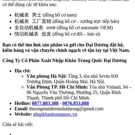
có thể dùng các từ khóa sau:
机械表 男士
(đồng hồ cơ nam)
机械表 工厂直销
(đồng hồ cơ – xưởng trực tiếp bán)
全自动机械表 oem
(đồng hồ cơ automatic OEM)
情侣机械表 批发
(đồng hồ cơ đôi – bán sỉ)
Bạn có thể tìm link sản phẩm và gửi cho Đại Dương đặt hộ,
kiểm hàng và vận chuyển chính ngạch về tận tay tại Việt Nam.
Công Ty Cổ Phần Xuất Nhập Khẩu Trung Quốc Đại Dương
Địa chỉ:
Văn phòng Hà Nội:
Tầng 3, tòa nhà Sevin 609
Trương Định, Quận Hoàng Mai, Hà Nội.
Văn Phòng TP. Hồ Chí Minh:
Tòa nhà Visland, 94 –
96 Nguyễn Văn Thương, Phường 25, Quận Bình
Thạnh, Thành phố Hồ Chí Minh.
Hotline:
0877.883.388
-
0876.853.888
Email:
thuongmaidientudaiduong@gmail.com
Website:
nhapkhautrungquoc.vn
Chia sẻ bài viết: