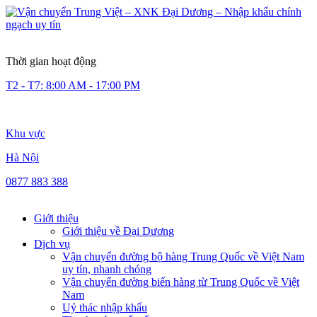
Thời gian hoạt động
T2 - T7: 8:00 AM - 17:00 PM
Khu vực
Hà Nội
0877 883 388
Giới thiệu
Giới thiệu về Đại Dương
Dịch vụ
Vận chuyển đường bộ hàng Trung Quốc về Việt Nam
uy tín, nhanh chóng
Vận chuyển đường biển hàng từ Trung Quốc về Việt
Nam
Uỷ thác nhập khẩu