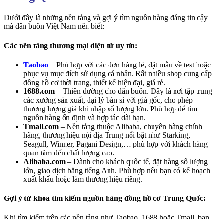
Dưới đây là những nền tảng và gợi ý tìm nguồn hàng đáng tin cậy
mà dân buôn Việt Nam nên biết:
Các nền tảng thương mại điện tử uy tín:
Taobao
– Phù hợp với các đơn hàng lẻ, đặt mẫu về test hoặc
phục vụ mục đích sử dụng cá nhân. Rất nhiều shop cung cấp
đồng hồ cơ thời trang, thiết kế hiện đại, giá rẻ.
1688.com
– Thiên đường cho dân buôn. Đây là nơi tập trung
các xưởng sản xuất, đại lý bán sỉ với giá gốc, cho phép
thương lượng giá khi nhập số lượng lớn. Phù hợp để tìm
nguồn hàng ổn định và hợp tác dài hạn.
Tmall.com
– Nền tảng thuộc Alibaba, chuyên hàng chính
hãng, thương hiệu nội địa Trung nổi bật như Starking,
Seagull, Winner, Pagani Design,… phù hợp với khách hàng
quan tâm đến chất lượng cao.
Alibaba.com
– Dành cho khách quốc tế, đặt hàng số lượng
lớn, giao dịch bằng tiếng Anh. Phù hợp nếu bạn có kế hoạch
xuất khẩu hoặc làm thương hiệu riêng.
Gợi ý từ khóa tìm kiếm nguồn hàng đồng hồ cơ Trung Quốc:
Khi tìm kiếm trên các nền tảng như Taobao, 1688 hoặc Tmall, bạn