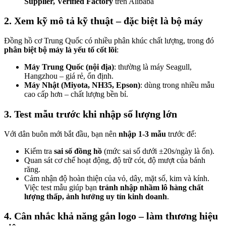
Supplier, Verified Factory
trên Alibaba
2. Xem kỹ mô tả kỹ thuật – đặc biệt là bộ máy
Đồng hồ cơ Trung Quốc có nhiều phân khúc chất lượng, trong đó
phân biệt bộ máy là yếu tố cốt lõi
:
Máy Trung Quốc (nội địa)
: thường là máy Seagull,
Hangzhou – giá rẻ, ổn định.
Máy Nhật (Miyota, NH35, Epson)
: dùng trong nhiều mẫu
cao cấp hơn – chất lượng bền bỉ.
3. Test mẫu trước khi nhập số lượng lớn
Với dân buôn mới bắt đầu, bạn nên
nhập 1-3 mẫu
trước để:
Kiểm tra
sai số đồng hồ
(mức sai số dưới ±20s/ngày là ổn).
Quan sát cơ chế hoạt động, độ trữ cót, độ mượt của bánh
răng.
Cảm nhận độ hoàn thiện của vỏ, dây, mặt số, kim và kính.
Việc test mẫu giúp bạn
tránh nhập nhầm lô hàng chất
lượng thấp, ảnh hưởng uy tín kinh doanh
.
4. Cân nhắc khả năng gắn logo – làm thương hiệu