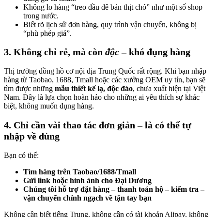
Không lo hàng “treo đầu dê bán thịt chó” như một số shop
trong nước.
Biết rõ lịch sử đơn hàng, quy trình vận chuyển, không bị
“phù phép giá”.
3. Không chỉ rẻ, mà còn
độc
– khó đụng hàng
Thị trường đồng hồ cơ nội địa Trung Quốc rất rộng. Khi bạn nhập
hàng từ Taobao, 1688, Tmall hoặc các xưởng OEM uy tín, bạn sẽ
tìm được những
mẫu thiết kế lạ, độc đáo
, chưa xuất hiện tại Việt
Nam. Đây là lựa chọn hoàn hảo cho những ai yêu thích sự khác
biệt, không muốn đụng hàng.
4. Chỉ cần vài thao tác đơn giản – là có thể tự
nhập về dùng
Bạn có thể:
Tìm hàng trên Taobao/1688/Tmall
Gửi link hoặc hình ảnh cho Đại Dương
Chúng tôi hỗ trợ đặt hàng – thanh toán hộ – kiểm tra –
vận chuyển chính ngạch về tận tay bạn
Không cần biết tiếng Trung, không cần có tài khoản Alipay, không