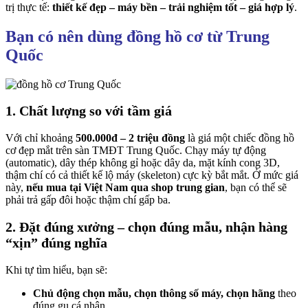
trị thực tế:
thiết kế đẹp – máy bền – trải nghiệm tốt – giá hợp lý
.
Bạn có nên dùng đồng hồ cơ từ Trung
Quốc
1. Chất lượng so với tầm giá
Với chỉ khoảng
500.000đ – 2 triệu đồng
là giá một chiếc đồng hồ
cơ đẹp mắt trên sàn TMĐT Trung Quốc. Chạy máy tự động
(automatic), dây thép không gỉ hoặc dây da, mặt kính cong 3D,
thậm chí có cả thiết kế lộ máy (skeleton) cực kỳ bắt mắt. Ở mức giá
này,
nếu mua tại Việt Nam qua shop trung gian
, bạn có thể sẽ
phải trả gấp đôi hoặc thậm chí gấp ba.
2. Đặt đúng xưởng – chọn đúng mẫu, nhận hàng
“xịn” đúng nghĩa
Khi tự tìm hiểu, bạn sẽ:
Chủ động chọn mẫu, chọn thông số máy, chọn hãng
theo
đúng gu cá nhân.