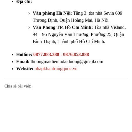
Địa chỉ:
Văn phòng Hà Nội:
Tầng 3, tòa nhà Sevin 609
Trương Định, Quận Hoàng Mai, Hà Nội.
Văn Phòng TP. Hồ Chí Minh:
Tòa nhà Visland,
94 – 96 Nguyễn Văn Thương, Phường 25, Quận
Bình Thạnh, Thành phố Hồ Chí Minh.
Hotline:
0877.883.388
-
0876.853.888
Email:
thuongmaidientudaiduong@gmail.com
Website:
nhapkhautrungquoc.vn
Chia sẻ bài viết:
Đăng ký ngay để nhận thông báo
chương trình ưu đãi sớm nhất