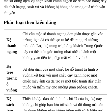
thể sử dụng dịch vụ nhập khẩu chính ngạch để đảm bảo hàng đầy
đủ chất lượng, xuất xứ và không bị hỏng hóc trong quá trình vận
chuyển
Phân loại theo kiểu dáng
Chỉ cần một số thanh ngang đơn giản được gắn vào
Kệ
tường, bạn đã có thể tạo ra kệ để trang trí những
thanh
món đồ. Loại kệ trang trí phòng khách Trung Quốc
ngang
này có thể biến góc tường nhạt nhẽo thành một
không gian tiện ích, đẹp mắt và thú vị hơn.
Kệ
Sự đơn giản của một chiếc kệ gỗ trang trí hình ô
treo
vuông kết hợp với một chậu cây xanh hoặc một
tường
chiếc máy ảnh cũ đã tạo ra một bức tranh đầy thân
ô
thuộc và thẩm mỹ cho không gian phòng khách.
vuông
Kệ
Thiết kế độc đáo thành hình chữ U của loại kệ này
sách
không chỉ giúp bạn lưu trữ sách và đồ dùng mà còn
treo
tận dụng không gian tường trống một cách hiệu quả.