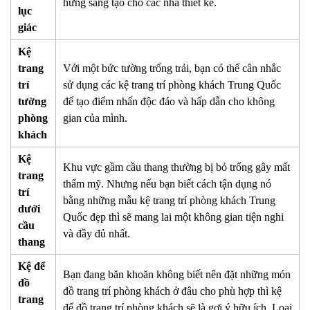
hứng sáng tạo cho các nhà thiết kế.
lục
giác
Kệ
trang
Với một bức tường trống trải, bạn có thể cân nhắc
trí
sử dụng các kệ trang trí phòng khách Trung Quốc
tường
để tạo điểm nhấn độc đáo và hấp dẫn cho không
phòng
gian của mình.
khách
Kệ
Khu vực gầm cầu thang thường bị bỏ trống gây mất
trang
thẩm mỹ. Nhưng nếu bạn biết cách tận dụng nó
trí
bằng những mẫu kệ trang trí phòng khách Trung
dưới
Quốc đẹp thì sẽ mang lai một không gian tiện nghi
cầu
và đầy đủ nhất.
thang
Kệ để
Bạn đang băn khoăn không biết nên đặt những món
đồ
đồ trang trí phòng khách ở đâu cho phù hợp thì kệ
trang
để đồ trang trí phòng khách sẽ là gợi ý hữu ích. Loại