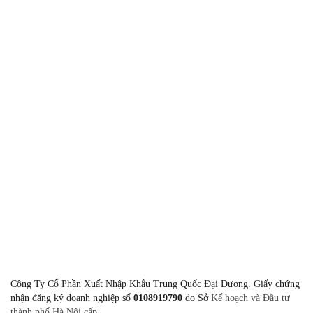
Gửi
Giờ làm việc
8:00-11:30 & 13:30-17:00 Thứ 2 - 
Công Ty Cổ Phần Xuất Nhập Khẩu Trung Quốc Đại Dương. Giấy chứng
nhận đăng ký doanh nghiệp số
0108919790
do Sở
Kế hoạch và Đầu tư
thành phố Hà Nội cấp.