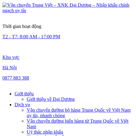
Thời gian hoạt động
T2 - T7: 8:00 AM - 17:00 PM
Khu vực
Hà Nội
0877 883 388
Giới thiệu
Giới thiệu về Đại Dương
Dịch vụ
Vận chuyển đường bộ hàng Trung Quốc về Việt Nam
uy tín, nhanh chóng
Vận chuyển đường biển hàng từ Trung Quốc về Việt
Nam
Uỷ thác nhập khẩu