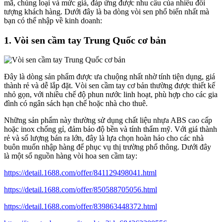
mã, chủng loại và mức giá, đáp ứng được nhu cầu của nhiều đối
tượng khách hàng. Dưới đây là ba dòng vòi sen phổ biến nhất mà
bạn có thể nhập về kinh doanh:
1. Vòi sen cầm tay Trung Quốc cơ bản
Đây là dòng sản phẩm được ưa chuộng nhất nhờ tính tiện dụng, giá
thành rẻ và dễ lắp đặt. Vòi sen cầm tay cơ bản thường được thiết kế
nhỏ gọn, với nhiều chế độ phun nước linh hoạt, phù hợp cho các gia
đình có ngân sách hạn chế hoặc nhà cho thuê.
Những sản phẩm này thường sử dụng chất liệu nhựa ABS cao cấp
hoặc inox chống gỉ, đảm bảo độ bền và tính thẩm mỹ. Với giá thành
rẻ và số lượng bán ra lớn, đây là lựa chọn hoàn hảo cho các nhà
buôn muốn nhập hàng để phục vụ thị trường phổ thông. Dưới đây
là một số nguồn hàng vòi hoa sen cầm tay:
https://detail.1688.com/offer/841129498041.html
https://detail.1688.com/offer/850588705056.html
https://detail.1688.com/offer/839863448372.html