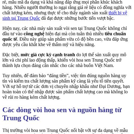
rẻ, mẫu mã đa dạng và khả năng đáp ứng mọi phân khúc khách
hàng. Nhiều người thường lo ngại rằng giá rẻ liệu có đồng nghĩa với
chất lượng kém, nhưng thực tế cho thấy ngành sản xuất
thiết bị vệ
sinh tại Trung Quốc
đã đạt được những bước tiến vượt bậc.
Hiện nay, các nhà máy sản xuất vòi sen tại Trung Quốc không chỉ
đầu tư vào
công nghệ
hiện đại mà còn tuân thủ nhiều
tiêu chuẩn
quốc tế
. Điều này giúp sản phẩm vừa có độ bền cao, vừa đáp ứng
được yêu cầu khắt khe về thẩm mỹ và hiệu năng.
Đặc biệt,
mức giá cực kỳ cạnh tranh
do lợi thế sản xuất quy mô
lớn và chi phí lao động thấp, khiến vòi hoa sen Trung Quốc trở
thành lựa chọn đáng cân nhắc cho các nhà buôn Việt Nam.
Tuy nhiên, để đảm bảo “đáng tiền”, việc tìm đúng nguồn hàng uy
tín và kiểm tra chất lượng sản phẩm kỹ càng là yếu tố tiên quyết.
Với sự hỗ trợ từ các đơn vị chuyên nhập khẩu như Đại Dương, bạn
hoàn toàn có thể nhập được sản phẩm chất lượng cao mà không lo
về rủi ro hàng kém chất lượng.
Các dòng vòi hoa sen và nguồn hàng từ
Trung Quốc
Thị trường vòi hoa sen Trung Quốc nổi bật với sự đa dạng về mẫu