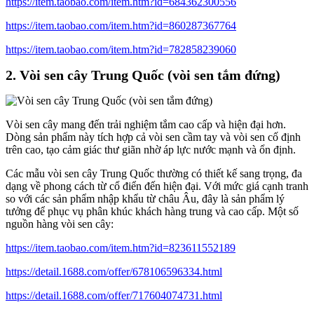
https://item.taobao.com/item.htm?id=684362300556
https://item.taobao.com/item.htm?id=860287367764
https://item.taobao.com/item.htm?id=782858239060
2. Vòi sen cây Trung Quốc (vòi sen tắm đứng)
Vòi sen cây mang đến trải nghiệm tắm cao cấp và hiện đại hơn.
Dòng sản phẩm này tích hợp cả vòi sen cầm tay và vòi sen cố định
trên cao, tạo cảm giác thư giãn nhờ áp lực nước mạnh và ổn định.
Các mẫu vòi sen cây Trung Quốc thường có thiết kế sang trọng, đa
dạng về phong cách từ cổ điển đến hiện đại. Với mức giá cạnh tranh
so với các sản phẩm nhập khẩu từ châu Âu, đây là sản phẩm lý
tưởng để phục vụ phân khúc khách hàng trung và cao cấp. Một số
nguồn hàng vòi sen cây:
https://item.taobao.com/item.htm?id=823611552189
https://detail.1688.com/offer/678106596334.html
https://detail.1688.com/offer/717604074731.html