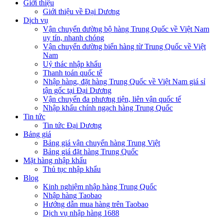
Giới thiệu
Giới thiệu về Đại Dương
Dịch vụ
Vận chuyển đường bộ hàng Trung Quốc về Việt Nam
uy tín, nhanh chóng
Vận chuyển đường biển hàng từ Trung Quốc về Việt
Nam
Uỷ thác nhập khẩu
Thanh toán quốc tế
Nhập hàng, đặt hàng Trung Quốc về Việt Nam giá sỉ
tận gốc tại Đại Dương
Vận chuyển đa phương tiện, liên vận quốc tế
Nhập khẩu chính ngạch hàng Trung Quốc
Tin tức
Tin tức Đại Dương
Bảng giá
Bảng giá vận chuyển hàng Trung Việt
Bảng giá đặt hàng Trung Quốc
Mặt hàng nhập khẩu
Thủ tục nhập khẩu
Blog
Kinh nghiệm nhập hàng Trung Quốc
Nhập hàng Taobao
Hướng dẫn mua hàng trên Taobao
Dịch vụ nhập hàng 1688