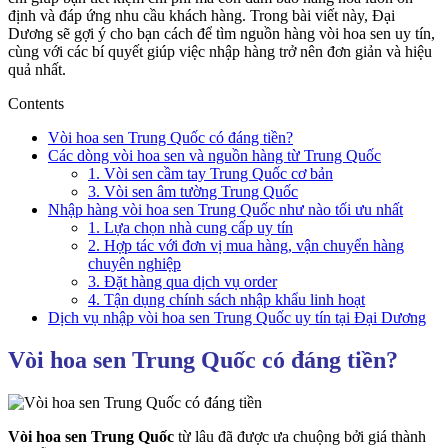
định và đáp ứng nhu cầu khách hàng. Trong bài viết này, Đại
Dương sẽ gợi ý cho bạn cách để tìm nguồn hàng vòi hoa sen uy tín,
cùng với các bí quyết giúp việc nhập hàng trở nên đơn giản và hiệu
quả nhất.
Contents
Vòi hoa sen Trung Quốc có đáng tiền?
Các dòng vòi hoa sen và nguồn hàng từ Trung Quốc
1. Vòi sen cầm tay Trung Quốc cơ bản
3. Vòi sen âm tường Trung Quốc
Nhập hàng vòi hoa sen Trung Quốc như nào tối ưu nhất
1. Lựa chọn nhà cung cấp uy tín
2. Hợp tác với đơn vị mua hàng, vận chuyển hàng
chuyên nghiệp
3. Đặt hàng qua dịch vụ order
4. Tận dụng chính sách nhập khẩu linh hoạt
Dịch vụ nhập vòi hoa sen Trung Quốc uy tín tại Đại Dương
Vòi hoa sen Trung Quốc có đáng tiền?
Vòi hoa sen Trung Quốc
từ lâu đã được ưa chuộng bởi giá thành