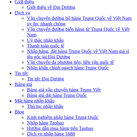
Giới thiệu
Giới thiệu về Đại Dương
Dịch vụ
Vận chuyển đường bộ hàng Trung Quốc về Việt Nam
uy tín, nhanh chóng
Vận chuyển đường biển hàng từ Trung Quốc về Việt
Nam
Uỷ thác nhập khẩu
Thanh toán quốc tế
Nhập hàng, đặt hàng Trung Quốc về Việt Nam giá sỉ
tận gốc tại Đại Dương
Vận chuyển đa phương tiện, liên vận quốc tế
Nhập khẩu chính ngạch hàng Trung Quốc
Tin tức
Tin tức Đại Dương
Bảng giá
Bảng giá vận chuyển hàng Trung Việt
Bảng giá đặt hàng Trung Quốc
Mặt hàng nhập khẩu
Thủ tục nhập khẩu
Blog
Kinh nghiệm nhập hàng Trung Quốc
Nhập hàng Taobao
Hướng dẫn mua hàng trên Taobao
Dịch vụ nhập hàng 1688