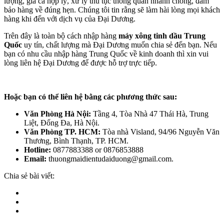
lượng, giá cả hợp lý, xử lý thủ tục thông quan nhanh chóng, đảm
bảo hàng về đúng hẹn. Chúng tôi tin rằng sẽ làm hài lòng mọi khách
hàng khi đến với dịch vụ của Đại Dương.
Trên đây là toàn bộ cách nhập hàng
máy xông tinh dầu Trung
Quốc
uy tín, chất lượng mà Đại Dương muốn chia sẻ đến bạn. Nếu
bạn có nhu cầu nhập hàng Trung Quốc về kinh doanh thì xin vui
lòng liên hệ Đại Dương để được hỗ trợ trực tiếp.
Hoặc bạn có thể liên hệ bằng các phương thức sau:
Văn Phòng Hà Nội:
Tầng 4, Tòa Nhà 47 Thái Hà, Trung
Liệt, Đống Đa, Hà Nội.
Văn Phòng TP. HCM:
Tòa nhà Visland, 94/96 Nguyễn Văn
Thương, Bình Thạnh, TP. HCM.
Hotline:
0877883388 or 0876853888
Email:
thuongmaidientudaiduong@gmail.com.
Chia sẻ bài viết: