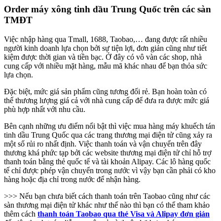
Order máy xông tinh dầu Trung Quốc trên các sàn
TMĐT
Việc nhập hàng qua Tmall, 1688, Taobao,… đang được rất nhiều
người kinh doanh lựa chọn bởi sự tiện lợi, đơn giản cũng như tiết
kiệm được thời gian và tiền bạc. Ở đây có vô vàn các shop, nhà
cung cấp với nhiều mặt hàng, mẫu mã khác nhau để bạn thỏa sức
lựa chọn.
Đặc biệt, mức giá sản phẩm cũng tương đối rẻ. Bạn hoàn toàn có
thể thương lượng giá cả với nhà cung cấp để đưa ra được mức giá
phù hợp nhất với nhu cầu.
Bên cạnh những ưu điểm nổi bật thì việc mua hàng máy khuếch tán
tinh dầu Trung Quốc qua các trang thương mại điện tử cũng xảy ra
một số rủi ro nhất định. Việc thanh toán và vận chuyển trên đây
thương khá phức tạp bởi các website thương mại điện tử chỉ hỗ trợ
thanh toán bằng thẻ quốc tế và tài khoản Alipay. Các lô hàng quốc
tế chỉ được phép vận chuyển trong nước vì vậy bạn cần phải có kho
hàng hoặc địa chỉ trong nước để nhận hàng.
>>> Nếu bạn chưa biết cách thanh toán trên Taobao cũng như các
sàn thương mại điện tử khác như thế nào thì bạn có thể tham khảo
thêm cách
thanh toán Taobao qua thẻ Visa và Alipay đơn giản