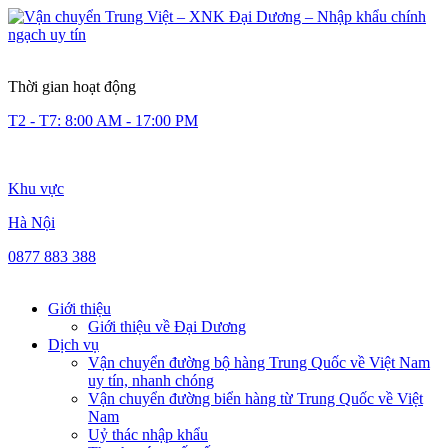
Thời gian hoạt động
T2 - T7: 8:00 AM - 17:00 PM
Khu vực
Hà Nội
0877 883 388
Giới thiệu
Giới thiệu về Đại Dương
Dịch vụ
Vận chuyển đường bộ hàng Trung Quốc về Việt Nam
uy tín, nhanh chóng
Vận chuyển đường biển hàng từ Trung Quốc về Việt
Nam
Uỷ thác nhập khẩu