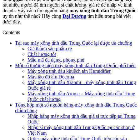
rất nhiều người đã tìm nguồn sỉ chất lượng, giá rẻ để nhập về kinh
doanh. Vậy cách tìm nguồn hàng
máy xông tinh dầu Trung Quốc
uy tín như thế nào? Hãy cùng
Đại Dương
tìm hiểu trong bài viết
dưới đây.
Contents
Tại sao máy xông tinh dầu Trung Quốc lại được ưa chuộng
Giá thành sản phẩm rẻ
Chất lượng tốt
Mẫu mã đa dạng, phong phú
Một số thương hiệu máy xông tinh dầu Trung Quốc phổ biến
Máy xông tinh dầu khuếch tán Humidifier
Máy tạo độ ẩm Deerma
Máy xông tinh dầu Xiaomi – máy xông tinh dầu Trung
Quốc giá rẻ
Máy xông tinh dầu Aroma – Máy xông tinh dầu Trung
Quốc chất lượng
Tổng hợp một số nguồn hàng máy xông tinh dầu Trung Quốc
chính hãng
Nhập hàng máy xông tinh dầu giá sỉ trực tiếp tại Trung
Quốc
Nhập sỉ máy xông tinh dầu Trung Quốc tại các shop ở
Việt Nam
Order máy xông tinh dầu Trung Quốc trên các sàn