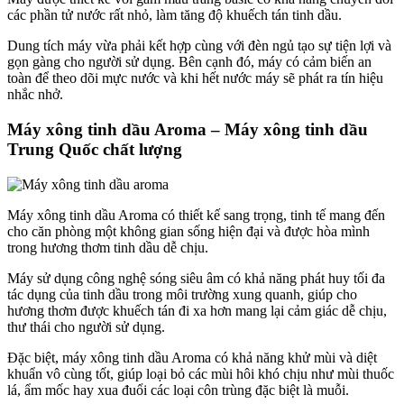
các phần tử nước rất nhỏ, làm tăng độ khuếch tán tinh dầu.
Dung tích máy vừa phải kết hợp cùng với đèn ngủ tạo sự tiện lợi và
gọn gàng cho người sử dụng. Bên cạnh đó, máy có cảm biến an
toàn để theo dõi mực nước và khi hết nước máy sẽ phát ra tín hiệu
nhắc nhở.
Máy xông tinh dầu Aroma – Máy xông tinh dầu
Trung Quốc chất lượng
Máy xông tinh dầu Aroma có thiết kế sang trọng, tinh tế mang đến
cho căn phòng một không gian sống hiện đại và được hòa mình
trong hương thơm tinh dầu dễ chịu.
Máy sử dụng công nghệ sóng siêu âm có khả năng phát huy tối đa
tác dụng của tinh dầu trong môi trường xung quanh, giúp cho
hương thơm được khuếch tán đi xa hơn mang lại cảm giác dễ chịu,
thư thái cho người sử dụng.
Đặc biệt, máy xông tinh dầu Aroma có khả năng khử mùi và diệt
khuẩn vô cùng tốt, giúp loại bỏ các mùi hôi khó chịu như mùi thuốc
lá, ẩm mốc hay xua đuổi các loại côn trùng đặc biệt là muỗi.