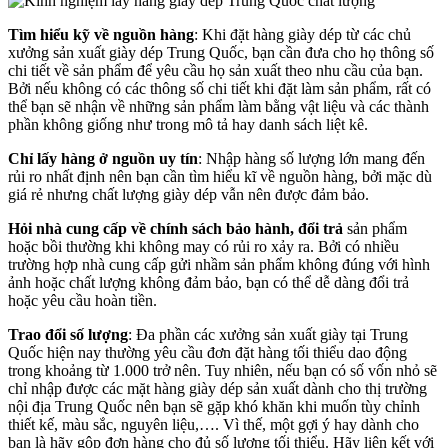
Tìm hiểu kỹ về nguồn hàng
: Khi đặt hàng giày dép từ các chủ
xưởng sản xuất giày dép Trung Quốc, bạn cần đưa cho họ thông số
chi tiết về sản phẩm để yêu cầu họ sản xuất theo nhu cầu của bạn.
Bởi nếu không có các thông số chi tiết khi đặt làm sản phẩm, rất có
thể bạn sẽ nhận về những sản phẩm làm bằng vật liệu và các thành
phần không giống như trong mô tả hay danh sách liệt kê.
Chỉ lấy hàng ở nguồn uy tín
: Nhập hàng số lượng lớn mang đến
rủi ro nhất định nên bạn cần tìm hiểu kĩ về nguồn hàng, bởi mặc dù
giá rẻ nhưng chất lượng giày dép vẫn nên được đảm bảo.
Hỏi nhà cung cấp về chính sách bảo hành, đổi trả
sản phẩm
hoặc bồi thường khi không may có rủi ro xảy ra. Bởi có nhiều
trường hợp nhà cung cấp gửi nhầm sản phẩm không đúng với hình
ảnh hoặc chất lượng không đảm bảo, bạn có thể dễ dàng đổi trả
hoặc yêu cầu hoàn tiền.
Trao đổi số lượng
: Đa phần các xưởng sản xuất giày tại Trung
Quốc hiện nay thường yêu cầu đơn đặt hàng tối thiểu dao động
trong khoảng từ 1.000 trở nên.
Tuy nhiên, nếu bạn có số vốn nhỏ sẽ
chỉ nhập được các mặt hàng giày dép sản xuất dành cho thị trường
nội địa Trung Quốc nên bạn sẽ gặp khó khăn khi muốn tùy chỉnh
thiết kế, màu sắc, nguyên liệu,….
Vì thế,
một gợi ý hay dành cho
bạn là hãy gộp đơn hàng cho đủ số lượng tối thiểu. Hãy liên kết với