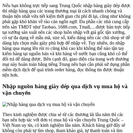
Nếu bạn không trực tiếp sang Trung Quốc nhập hàng giày dép được
thì nhập hàng qua các trang thương mại là cách nhanh chóng và
thuận tiện nhất vừa tiết kiệm thời gian chi phí đi lại, cũng như không
phải gặp khó khăn về rào cản ngôn ngữ. Đa phần các nhà cung cấp
trên sàn TMĐT như Taobao, 1688.com, Tmall,…được bán trực tiếp
tại xưởng sản xuất nên các shop luôn nhập với giá gốc tận xưởng,
có sự đa dạng về mẫu mã, size số, kiểu dáng nên các chủ shop sẽ dễ
dàng lựa chọn mẫu giày phù hợp để nhập về. Tuy nhiên, do nhập
hàng qua mạng lên rủi ro cũng khá cao khi không thể nào tận tay
kiểm hàng tại nguồn bán và khi hàng về nước bạn cũng khó có thể
đổi trả dễ dàng được. Bên cạnh đó, giao diện của trang web thương
mại này hoàn toàn bằng tiếng Trung nên bạn cần phải sử dụng phần
mềm dịch dịch để quá trình order hàng, đọc thông tin được thuận
tiện hơn.
Nhập nguồn hàng giày dép qua dịch vụ mua hộ và
vận chuyển
Theo kinh nghiệm được chia sẻ từ các thương lái lâu năm thì các
bạn nên hợp tác với đơn vị mua hộ và vận chuyển Trung Quốc –
Việt Nam uy tín, có kinh nghiệm lâu năm.
Khách hàng giờ đây sẽ
không còn phải tự tìm shop, tham khảo giá, tự thanh toán và tìm