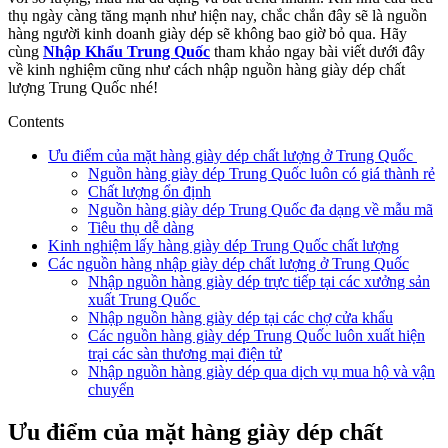
thụ ngày càng tăng mạnh như hiện nay, chắc chắn đây sẽ là nguồn
hàng người kinh doanh giày dép sẽ không bao giờ bỏ qua. Hãy
cùng
Nhập Khẩu Trung Quốc
tham khảo ngay bài viết dưới đây
về kinh nghiệm cũng như cách nhập nguồn hàng giày dép chất
lượng Trung Quốc nhé!
Contents
Ưu điểm của mặt hàng giày dép chất lượng ở Trung Quốc
Nguồn hàng giày dép Trung Quốc luôn có giá thành rẻ
Chất lượng ổn định
Nguồn hàng giày dép Trung Quốc đa dạng về mẫu mã
Tiêu thụ dễ dàng
Kinh nghiệm lấy hàng giày dép Trung Quốc chất lượng
Các nguồn hàng nhập giày dép chất lượng ở Trung Quốc
Nhập nguồn hàng giày dép trực tiếp tại các xưởng sản
xuất Trung Quốc
Nhập nguồn hàng giày dép tại các chợ cửa khẩu
Các nguồn hàng giày dép Trung Quốc luôn xuất hiện
trại các sàn thương mại điện tử
Nhập nguồn hàng giày dép qua dịch vụ mua hộ và vận
chuyển
Ưu điểm của mặt hàng giày dép chất