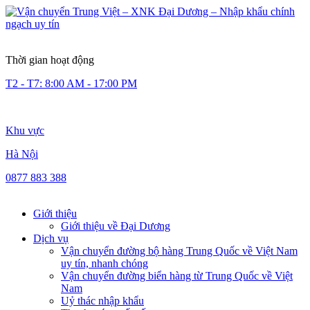
Thời gian hoạt động
T2 - T7: 8:00 AM - 17:00 PM
Khu vực
Hà Nội
0877 883 388
Giới thiệu
Giới thiệu về Đại Dương
Dịch vụ
Vận chuyển đường bộ hàng Trung Quốc về Việt Nam
uy tín, nhanh chóng
Vận chuyển đường biển hàng từ Trung Quốc về Việt
Nam
Uỷ thác nhập khẩu