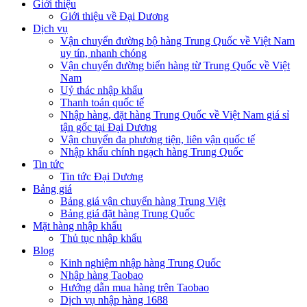
Giới thiệu
Giới thiệu về Đại Dương
Dịch vụ
Vận chuyển đường bộ hàng Trung Quốc về Việt Nam
uy tín, nhanh chóng
Vận chuyển đường biển hàng từ Trung Quốc về Việt
Nam
Uỷ thác nhập khẩu
Thanh toán quốc tế
Nhập hàng, đặt hàng Trung Quốc về Việt Nam giá sỉ
tận gốc tại Đại Dương
Vận chuyển đa phương tiện, liên vận quốc tế
Nhập khẩu chính ngạch hàng Trung Quốc
Tin tức
Tin tức Đại Dương
Bảng giá
Bảng giá vận chuyển hàng Trung Việt
Bảng giá đặt hàng Trung Quốc
Mặt hàng nhập khẩu
Thủ tục nhập khẩu
Blog
Kinh nghiệm nhập hàng Trung Quốc
Nhập hàng Taobao
Hướng dẫn mua hàng trên Taobao
Dịch vụ nhập hàng 1688