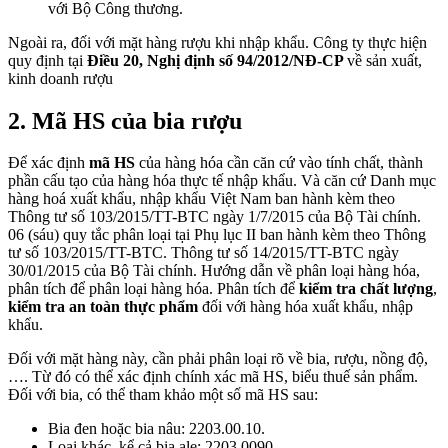
với Bộ Công thương.
Ngoài ra, đối với mặt hàng rượu khi nhập khẩu. Công ty thực hiện
quy định tại
Điều 20, Nghị định số 94/2012/NĐ-CP
về sản xuất,
kinh doanh rượu
2. Mã HS của bia rượu
Để xác định
mã HS
của hàng hóa cần căn cứ vào tính chất, thành
phần cấu tạo của hàng hóa thực tế nhập khẩu. Và căn cứ Danh mục
hàng hoá xuất khẩu, nhập khẩu Việt Nam ban hành kèm theo
Thông tư số 103/2015/TT-BTC ngày 1/7/2015 của Bộ Tài chính.
06 (sáu) quy tắc phân loại tại Phụ lục II ban hành kèm theo Thông
tư số 103/2015/TT-BTC. Thông tư số 14/2015/TT-BTC ngày
30/01/2015 của Bộ Tài chính. Hướng dẫn về phân loại hàng hóa,
phân tích để phân loại hàng hóa. Phân tích để
kiểm tra chất lượng
,
kiểm tra an toàn thực phẩm
đối với hàng hóa xuất khẩu, nhập
khẩu.
Đối với mặt hàng này, cần phải phân loại rõ về bia, rượu, nồng độ,
…. Từ đó có thể xác định chính xác mã HS, biểu thuế sản phẩm.
Đối với bia, có thể tham khảo một số mã HS sau:
Bia đen hoặc bia nâu: 2203.00.10.
Loại khác, kể cả bia ale: 2203.0090.