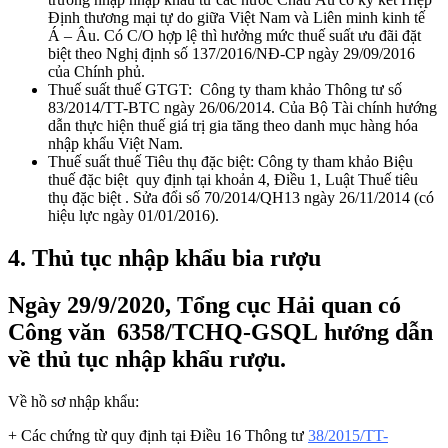
Định thương mại tự do giữa Việt Nam và Liên minh kinh tế
Á – Âu. Có C/O hợp lệ thì hưởng mức thuế suất ưu đãi đặt
biệt theo Nghị định số 137/2016/NĐ-CP ngày 29/09/2016
của Chính phủ.
Thuế suất thuế GTGT: Công ty tham khảo Thông tư số
83/2014/TT-BTC ngày 26/06/2014. Của Bộ Tài chính hướng
dẫn thực hiện thuế giá trị gia tăng theo danh mục hàng hóa
nhập khẩu Việt Nam.
Thuế suất thuế Tiêu thụ đặc biệt: Công ty tham khảo Biệu
thuế đặc biệt quy định tại khoản 4, Điều 1, Luật Thuế tiêu
thụ đặc biệt . Sửa đổi số 70/2014/QH13 ngày 26/11/2014 (có
hiệu lực ngày 01/01/2016).
4. Thủ tục nhập khẩu bia rượu
Ngày 29/9/2020, Tổng cục Hải quan có
Công văn 6358/TCHQ-GSQL hướng dẫn
về thủ tục nhập khẩu rượu.
Về hồ sơ nhập khẩu:
+ Các chứng từ quy định tại Điều 16 Thông tư
38/2015/TT-