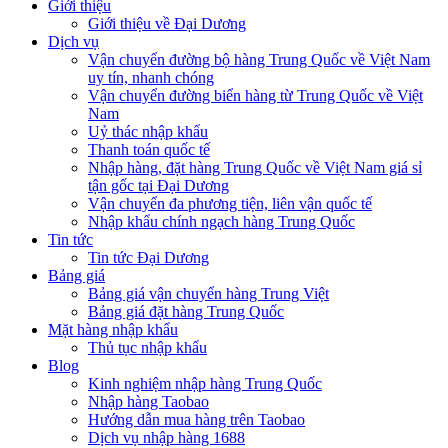
Giới thiệu
Giới thiệu về Đại Dương
Dịch vụ
Vận chuyển đường bộ hàng Trung Quốc về Việt Nam
uy tín, nhanh chóng
Vận chuyển đường biển hàng từ Trung Quốc về Việt
Nam
Uỷ thác nhập khẩu
Thanh toán quốc tế
Nhập hàng, đặt hàng Trung Quốc về Việt Nam giá sỉ
tận gốc tại Đại Dương
Vận chuyển đa phương tiện, liên vận quốc tế
Nhập khẩu chính ngạch hàng Trung Quốc
Tin tức
Tin tức Đại Dương
Bảng giá
Bảng giá vận chuyển hàng Trung Việt
Bảng giá đặt hàng Trung Quốc
Mặt hàng nhập khẩu
Thủ tục nhập khẩu
Blog
Kinh nghiệm nhập hàng Trung Quốc
Nhập hàng Taobao
Hướng dẫn mua hàng trên Taobao
Dịch vụ nhập hàng 1688