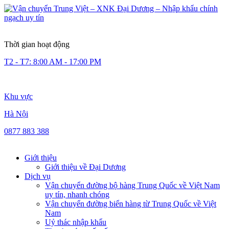
Thời gian hoạt động
T2 - T7: 8:00 AM - 17:00 PM
Khu vực
Hà Nội
0877 883 388
Giới thiệu
Giới thiệu về Đại Dương
Dịch vụ
Vận chuyển đường bộ hàng Trung Quốc về Việt Nam
uy tín, nhanh chóng
Vận chuyển đường biển hàng từ Trung Quốc về Việt
Nam
Uỷ thác nhập khẩu