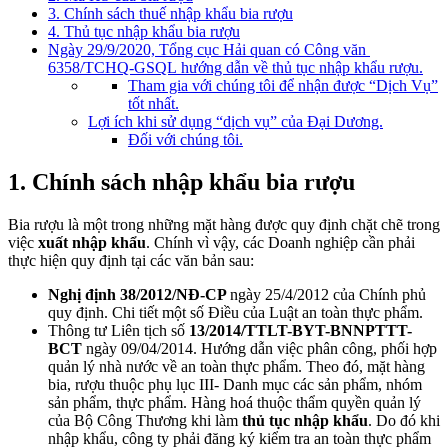
3. Chính sách thuế nhập khẩu bia rượu
4. Thủ tục nhập khẩu bia rượu
Ngày 29/9/2020, Tổng cục Hải quan có Công văn
6358/TCHQ-GSQL hướng dẫn về thủ tục nhập khẩu rượu.
Tham gia với chúng tôi để nhận được “Dịch Vụ”
tốt nhất.
Lợi ích khi sử dụng “dịch vụ” của Đại Dương.
Đối với chúng tôi.
1. Chính sách nhập khẩu bia rượu
Bia rượu là một trong những mặt hàng được quy định chặt chẽ trong
việc
xuất nhập khẩu
. Chính vì vậy, các Doanh nghiệp cần phải
thực hiện quy định tại các văn bản sau:
Nghị định 38/2012/NĐ-CP
ngày 25/4/2012 của Chính phủ
quy định. Chi tiết một số Điều của Luật an toàn thực phẩm.
Thông tư Liên tịch số
13/2014/TTLT-BYT-BNNPTTT-
BCT
ngày 09/04/2014. Hướng dẫn việc phân công, phối hợp
quản lý nhà nước về an toàn thực phẩm. Theo đó, mặt hàng
bia, rượu thuộc phụ lục III- Danh mục các sản phẩm, nhóm
sản phẩm, thực phẩm. Hàng hoá thuộc thẩm quyền quản lý
của Bộ Công Thương khi làm
thủ tục nhập khẩu
. Do đó khi
nhập khẩu, công ty phải đăng ký kiểm tra an toàn thực phẩm