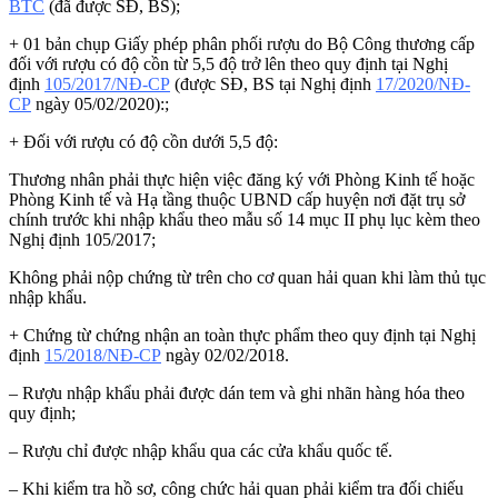
BTC
(đã được SĐ, BS);
+ 01 bản chụp Giấy phép phân phối rượu do Bộ Công thương cấp
đối với rượu có độ cồn từ 5,5 độ trở lên theo quy định tại Nghị
định
105/2017/NĐ-CP
(được SĐ, BS tại Nghị định
17/2020/NĐ-
CP
ngày 05/02/2020):;
+ Đối với rượu có độ cồn dưới 5,5 độ:
Thương nhân phải thực hiện việc đăng ký với Phòng Kinh tế hoặc
Phòng Kinh tế và Hạ tầng thuộc UBND cấp huyện nơi đặt trụ sở
chính trước khi nhập khẩu theo mẫu số 14 mục II phụ lục kèm theo
Nghị định 105/2017;
Không phải nộp chứng từ trên cho cơ quan hải quan khi làm thủ tục
nhập khẩu.
+ Chứng từ chứng nhận an toàn thực phẩm theo quy định tại Nghị
định
15/2018/NĐ-CP
ngày 02/02/2018.
– Rượu nhập khẩu phải được dán tem và ghi nhãn hàng hóa theo
quy định;
– Rượu chỉ được nhập khẩu qua các cửa khẩu quốc tế.
– Khi kiểm tra hồ sơ, công chức hải quan phải kiểm tra đối chiếu