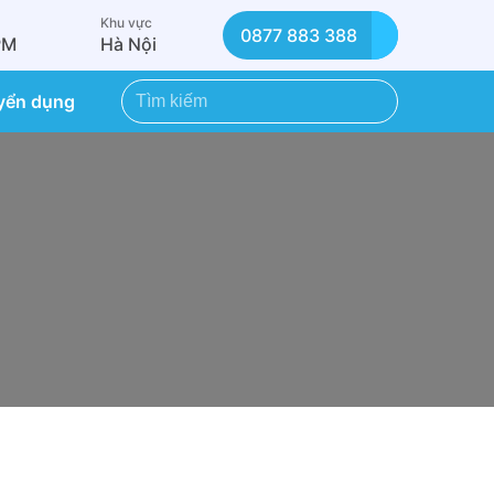
Khu vực
0877 883 388
PM
Hà Nội
yển dụng