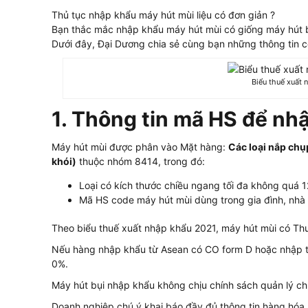
Thủ tục nhập khẩu máy hút mùi liệu có đơn giản ?
Bạn thắc mắc nhập khẩu máy hút mùi có giống máy hút b
Dưới đây, Đại Dương chia sẻ cùng bạn những thông tin c
Biểu thuế xuất
1. Thông tin mã HS để nh
Máy hút mùi được phân vào Mặt hàng:
Các loại nắp chụ
khói)
thuộc nhóm 8414, trong đó:
Loại có kích thước chiều ngang tối đa không quá 
Mã HS code máy hút mùi dùng trong gia đình, nh
Theo biểu thuế xuất nhập khẩu 2021, máy hút mùi có Th
Nếu hàng nhập khẩu từ Asean có CO form D hoặc nhập t
0%.
Máy hút bụi nhập khẩu không chịu chính sách quản lý c
Doanh nghiệp chú ý khai báo đầy đủ thông tin hàng hóa,