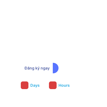
Đăng ký ngay để nhận 
chương trình ưu đãi sớ
Đăng ký ngay
:
Days
Hours