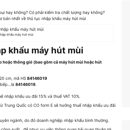
ụi hay không? Có phải kiểm tra chất lượng hay không?
ơ bản nhất về thủ tục nhập khẩu máy hút mùi
 nhập khẩu máy hút mùi
ập khẩu máy hút mùi
p hoặc thông gió (bao gồm cả máy hút mùi hoặc hút
120 cm, mã HS
84146019
à bếp…là
84146019
.
uế nhập khẩu ưu đãi 15% và thuế VAT 10%.
ừ Trung Quốc có CO form E sẽ hưởng thuế nhập khẩu ưu đãi
huyên ngành, do đó doanh nghiệp nhập khẩu bình thường.
 công suất…để phục vụ việc thông quan hải quan thuận lợi.