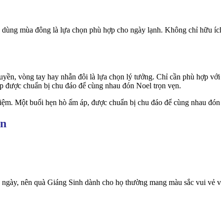
ồ dùng mùa đông là lựa chọn phù hợp cho ngày lạnh. Không chỉ hữu íc
uyền, vòng tay hay nhẫn đôi là lựa chọn lý tưởng. Chỉ cần phù hợp với
áp được chuẩn bị chu đáo để cùng nhau đón Noel trọn vẹn.
hiệm. Một buổi hẹn hò ấm áp, được chuẩn bị chu đáo để cùng nhau đón 
ạn
 ngày, nên quà Giáng Sinh dành cho họ thường mang màu sắc vui vẻ và