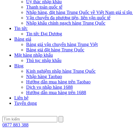
Uỷ thác nhập khẩu
Thanh toán quốc tế
Nhập hàng, đặt hàng Trung Quốc về Việt Nam giá sỉ tận
Vận chuyển đa phương tiện, liên vận quốc tế
Nhập khẩu chính ngạch hàng Trung Quốc
Tin tức
Tin tức Đại Dương
Bảng giá
Bảng giá vận chuyển hàng Trung Việt
Bảng giá đặt hàng Trung Quốc
Mặt hàng nhập khẩu
Thủ tục nhập khẩu
Blog
Kinh nghiệm nhập hàng Trung Quốc
Nhập hàng Taobao
Hướng dẫn mua hàng trên Taobao
Dịch vụ nhập hàng 1688
Hướng dẫn mua hàng trên 1688
Liên hệ
Tuyển dụng
0877 883 388