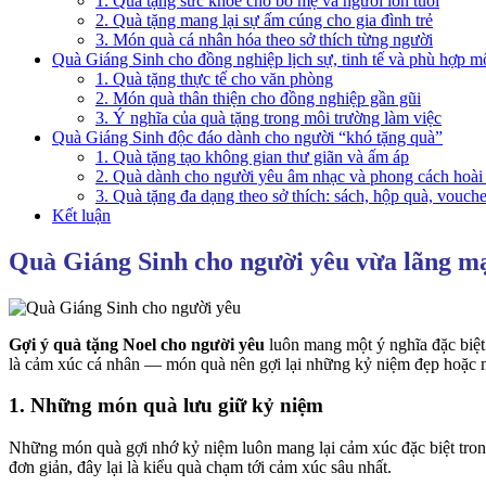
1. Quà tặng sức khỏe cho bố mẹ và người lớn tuổi
2. Quà tặng mang lại sự ấm cúng cho gia đình trẻ
3. Món quà cá nhân hóa theo sở thích từng người
Quà Giáng Sinh cho đồng nghiệp lịch sự, tinh tế và phù hợp m
1. Quà tặng thực tế cho văn phòng
2. Món quà thân thiện cho đồng nghiệp gần gũi
3. Ý nghĩa của quà tặng trong môi trường làm việc
Quà Giáng Sinh độc đáo dành cho người “khó tặng quà”
1. Quà tặng tạo không gian thư giãn và ấm áp
2. Quà dành cho người yêu âm nhạc và phong cách hoài
3. Quà tặng đa dạng theo sở thích: sách, hộp quà, vouche
Kết luận
Quà Giáng Sinh cho người yêu vừa lãng m
Gợi ý quà tặng Noel cho người yêu
luôn mang một ý nghĩa đặc biệt.
là cảm xúc cá nhân — món quà nên gợi lại những kỷ niệm đẹp hoặc m
1. Những món quà lưu giữ kỷ niệm
Những món quà gợi nhớ kỷ niệm luôn mang lại cảm xúc đặc biệt trong
đơn giản, đây lại là kiểu quà chạm tới cảm xúc sâu nhất.