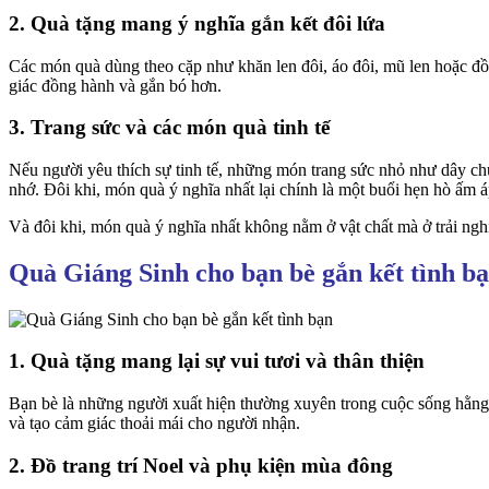
2. Quà tặng mang ý nghĩa gắn kết đôi lứa
Các món quà dùng theo cặp như khăn len đôi, áo đôi, mũ len hoặc đ
giác đồng hành và gắn bó hơn.
3. Trang sức và các món quà tinh tế
Nếu người yêu thích sự tinh tế, những món trang sức nhỏ như dây ch
nhớ. Đôi khi, món quà ý nghĩa nhất lại chính là một buổi hẹn hò ấm 
Và đôi khi, món quà ý nghĩa nhất không nằm ở vật chất mà ở trải ng
Quà Giáng Sinh cho bạn bè gắn kết tình b
1. Quà tặng mang lại sự vui tươi và thân thiện
Bạn bè là những người xuất hiện thường xuyên trong cuộc sống hằng
và tạo cảm giác thoải mái cho người nhận.
2. Đồ trang trí Noel và phụ kiện mùa đông