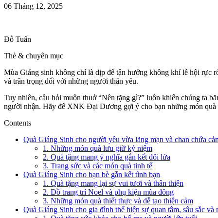
06 Tháng 12, 2025
Đỗ Tuấn
Thẻ & chuyên mục
Mùa Giáng sinh không chỉ là dịp để tận hưởng không khí lễ hội rực r
và trân trọng đối với những người thân yêu.
Tuy nhiên, câu hỏi muôn thuở “Nên tặng gì?” luôn khiến chúng ta 
người nhận. Hãy để XNK Đại Dương gợi ý cho bạn những món quà gi
Contents
Quà Giáng Sinh cho người yêu vừa lãng mạn và chan chứa cả
1. Những món quà lưu giữ kỷ niệm
2. Quà tặng mang ý nghĩa gắn kết đôi lứa
3. Trang sức và các món quà tinh tế
Quà Giáng Sinh cho bạn bè gắn kết tình bạn
1. Quà tặng mang lại sự vui tươi và thân thiện
2. Đồ trang trí Noel và phụ kiện mùa đông
3. Những món quà thiết thực và dễ tạo thiện cảm
Quà Giáng Sinh cho gia đình thể hiện sự quan tâm, sâu sắc và 