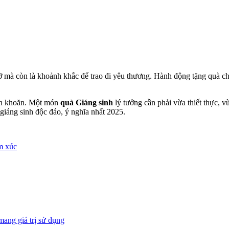
ỡ mà còn là khoảnh khắc để trao đi yêu thương. Hành động tặng quà chín
băn khoăn. Một món
quà Giáng sinh
lý tưởng cần phải vừa thiết thực, v
áng sinh độc đáo, ý nghĩa nhất 2025.
m xúc
mang giá trị sử dụng