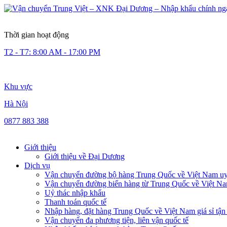
Thời gian hoạt động
T2 - T7: 8:00 AM - 17:00 PM
Khu vực
Hà Nội
0877 883 388
Giới thiệu
Giới thiệu về Đại Dương
Dịch vụ
Vận chuyển đường bộ hàng Trung Quốc về Việt Nam uy 
Vận chuyển đường biển hàng từ Trung Quốc về Việt N
Uỷ thác nhập khẩu
Thanh toán quốc tế
Nhập hàng, đặt hàng Trung Quốc về Việt Nam giá sỉ tận
Vận chuyển đa phương tiện, liên vận quốc tế