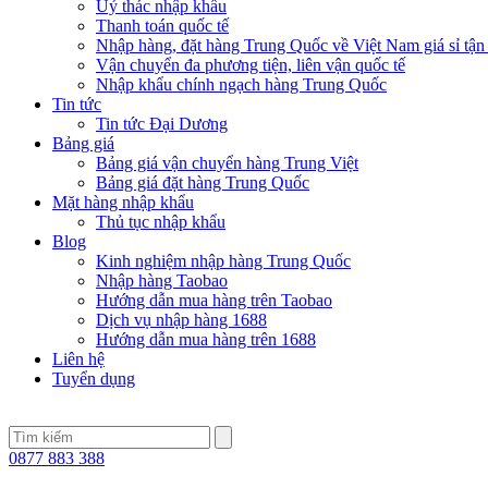
Uỷ thác nhập khẩu
Thanh toán quốc tế
Nhập hàng, đặt hàng Trung Quốc về Việt Nam giá sỉ tận
Vận chuyển đa phương tiện, liên vận quốc tế
Nhập khẩu chính ngạch hàng Trung Quốc
Tin tức
Tin tức Đại Dương
Bảng giá
Bảng giá vận chuyển hàng Trung Việt
Bảng giá đặt hàng Trung Quốc
Mặt hàng nhập khẩu
Thủ tục nhập khẩu
Blog
Kinh nghiệm nhập hàng Trung Quốc
Nhập hàng Taobao
Hướng dẫn mua hàng trên Taobao
Dịch vụ nhập hàng 1688
Hướng dẫn mua hàng trên 1688
Liên hệ
Tuyển dụng
0877 883 388