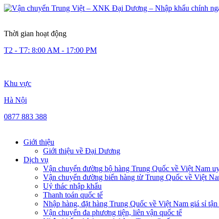
Thời gian hoạt động
T2 - T7: 8:00 AM - 17:00 PM
Khu vực
Hà Nội
0877 883 388
Giới thiệu
Giới thiệu về Đại Dương
Dịch vụ
Vận chuyển đường bộ hàng Trung Quốc về Việt Nam uy 
Vận chuyển đường biển hàng từ Trung Quốc về Việt N
Uỷ thác nhập khẩu
Thanh toán quốc tế
Nhập hàng, đặt hàng Trung Quốc về Việt Nam giá sỉ tận
Vận chuyển đa phương tiện, liên vận quốc tế