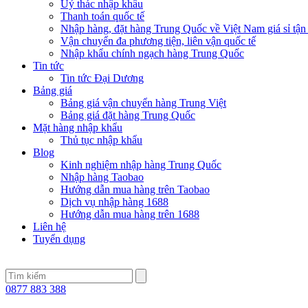
Uỷ thác nhập khẩu
Thanh toán quốc tế
Nhập hàng, đặt hàng Trung Quốc về Việt Nam giá sỉ tận
Vận chuyển đa phương tiện, liên vận quốc tế
Nhập khẩu chính ngạch hàng Trung Quốc
Tin tức
Tin tức Đại Dương
Bảng giá
Bảng giá vận chuyển hàng Trung Việt
Bảng giá đặt hàng Trung Quốc
Mặt hàng nhập khẩu
Thủ tục nhập khẩu
Blog
Kinh nghiệm nhập hàng Trung Quốc
Nhập hàng Taobao
Hướng dẫn mua hàng trên Taobao
Dịch vụ nhập hàng 1688
Hướng dẫn mua hàng trên 1688
Liên hệ
Tuyển dụng
0877 883 388