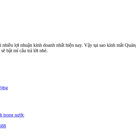
 nhiều lợi nhuận kinh doanh nhất hiện nay. Vậy tại sao kính mắt Qu
sẽ bật mí câu trả lời nhé.
ượng
h trong nước
688