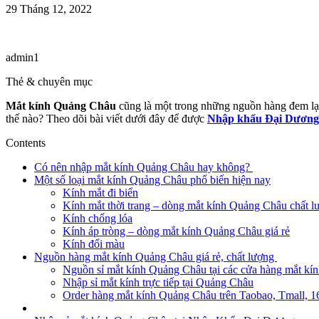
29 Tháng 12, 2022
admin1
Thẻ & chuyên mục
Mắt kính Quảng Châu
cũng là một trong những nguồn hàng đem lại
thế nào? Theo dõi bài viết dưới đây để được
Nhập khẩu Đại Dương
Contents
Có nên nhập mắt kính Quảng Châu hay không?
Một số loại mắt kính Quảng Châu phổ biến hiện nay
Kính mắt đi biển
Kính mắt thời trang – dòng mắt kính Quảng Châu chất l
Kính chống lóa
Kính áp tròng – dòng mắt kính Quảng Châu giá rẻ
Kính đổi màu
Nguồn hàng mắt kính Quảng Châu giá rẻ, chất lượng
Nguồn sỉ mắt kính Quảng Châu tại các cửa hàng mắt kín
Nhập sỉ mắt kính trực tiếp tại Quảng Châu
Order hàng mắt kính Quảng Châu trên Taobao, Tmall, 1