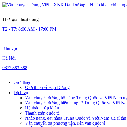
Thời gian hoạt động
T2 - T7: 8:00 AM - 17:00 PM
Khu vực
Hà Nội
0877 883 388
Giới thiệu
Giới thiệu về Đại Dương
Dịch vụ
Vận chuyển đường bộ hàng Trung Quốc về Việt Nam uy 
Vận chuyển đường biển hàng từ Trung Quốc về Việt N
Uỷ thác nhập khẩu
Thanh toán quốc tế
Nhập hàng, đặt hàng Trung Quốc về Việt Nam giá sỉ tận
Vận chuyển đa phương tiện, liên vận quốc tế