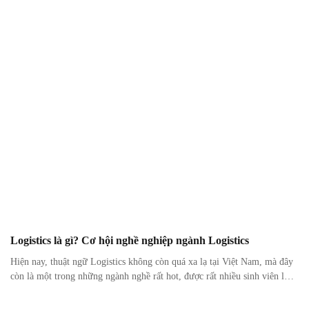
Cùng Nhập khẩu Đại Dương tìm hiểu câu trả lời trong bài […]
Logistics là gì? Cơ hội nghề nghiệp ngành Logistics
Hiện nay, thuật ngữ Logistics không còn quá xa lạ tại Việt Nam, mà đây
còn là một trong những ngành nghề rất hot, được rất nhiều sinh viên lựa
chọn để theo học trong thời gian. Vậy Logistics là gì và cơ hội việc làm
của nó như thế nào? Hãy cùng Xuất nhập […]