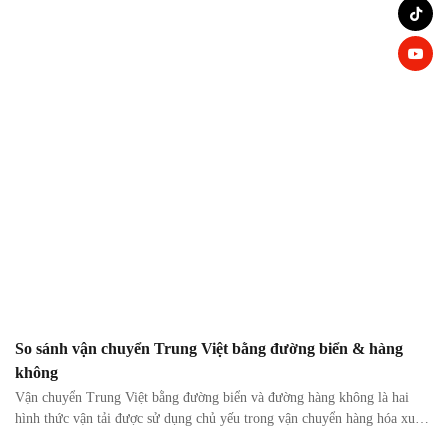
xu hướng. Dưới đây là Top 10 thương hiệu thời trang […]
So sánh vận chuyển Trung Việt bằng đường biển & hàng
không
Vận chuyển Trung Việt bằng đường biển và đường hàng không là hai
hình thức vận tải được sử dụng chủ yếu trong vận chuyển hàng hóa xuất
nhập khẩu. Vậy điểm giống và khác nhau giữa hai hình thức này là gì?