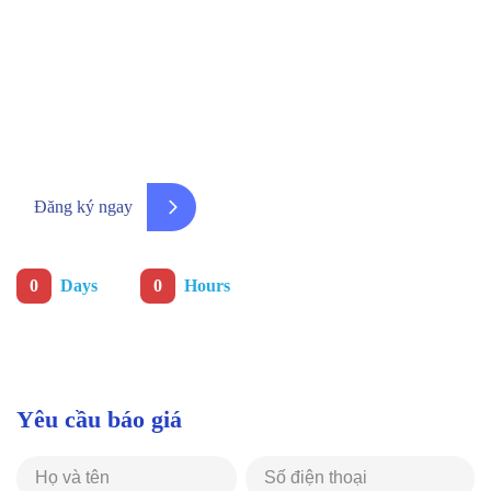
Đăng ký ngay để nhận thông báo
chương trình ưu đãi sớm nhất
Đăng ký ngay
:
0
Days
0
Hours
Yêu cầu báo giá