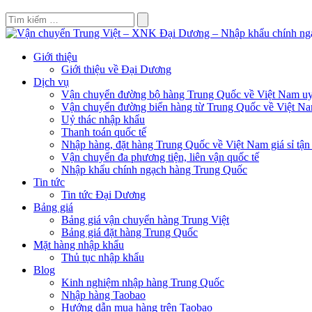
Giới thiệu
Giới thiệu về Đại Dương
Dịch vụ
Vận chuyển đường bộ hàng Trung Quốc về Việt Nam uy 
Vận chuyển đường biển hàng từ Trung Quốc về Việt N
Uỷ thác nhập khẩu
Thanh toán quốc tế
Nhập hàng, đặt hàng Trung Quốc về Việt Nam giá sỉ tận
Vận chuyển đa phương tiện, liên vận quốc tế
Nhập khẩu chính ngạch hàng Trung Quốc
Tin tức
Tin tức Đại Dương
Bảng giá
Bảng giá vận chuyển hàng Trung Việt
Bảng giá đặt hàng Trung Quốc
Mặt hàng nhập khẩu
Thủ tục nhập khẩu
Blog
Kinh nghiệm nhập hàng Trung Quốc
Nhập hàng Taobao
Hướng dẫn mua hàng trên Taobao