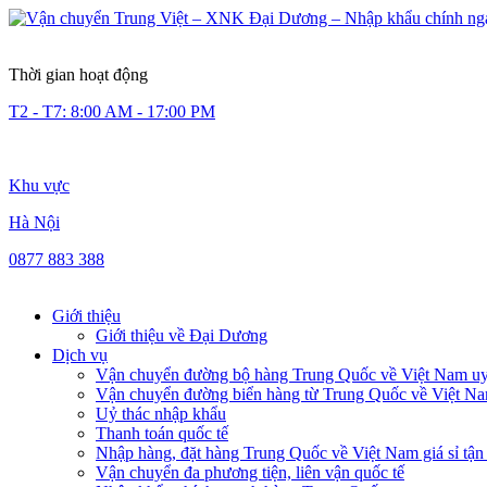
Thời gian hoạt động
T2 - T7: 8:00 AM - 17:00 PM
Khu vực
Hà Nội
0877 883 388
Giới thiệu
Giới thiệu về Đại Dương
Dịch vụ
Vận chuyển đường bộ hàng Trung Quốc về Việt Nam uy 
Vận chuyển đường biển hàng từ Trung Quốc về Việt N
Uỷ thác nhập khẩu
Thanh toán quốc tế
Nhập hàng, đặt hàng Trung Quốc về Việt Nam giá sỉ tận
Vận chuyển đa phương tiện, liên vận quốc tế