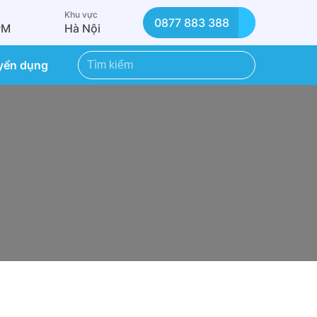
Khu vực
0877 883 388
PM
Hà Nội
yển dụng