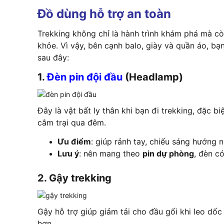
Đồ dùng hỗ trợ an toàn
Trekking không chỉ là hành trình khám phá mà còn 
khỏe. Vì vậy, bên cạnh balo, giày và quần áo, b
sau đây:
1.
Đèn pin đội đầu
(Headlamp)
Đây là vật bất ly thân khi bạn đi trekking, đặc bi
cắm trại qua đêm.
Ưu điểm
: giúp rảnh tay, chiếu sáng hướng n
Lưu ý
: nên mang theo
pin dự phòng
, đèn c
2. Gậy trekking
Gậy hỗ trợ giúp giảm tải cho đầu gối khi leo dố
hơn.