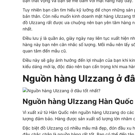
bạn thất vọng và bạn sẽ mê đắm với mặt hàng này đấy.
Tuy nhiên bạn cần tìm hiểu kỹ lưỡng để chọn những sản
bản thân. Còn nếu muốn kinh doanh mặt hàng Ulzzang thì 
đồ Ulzzang rất được ưa chuộng nên bạn yên tâm hàng nhậ
nhất.
Điều lưu ý là quần áo, giày ngày nay liên tục xuất hiện 
hàng này bạn nên cân nhắc số lượng. Mỗi mẫu nên lấy s
quan tâm đến mẫu cũ.
Điều này sẽ gây ảnh hưởng đến lợi nhuận của bạn khi k
kiểu dáng mới lạ, độc đáo nên bạn cẩn trọng khi mua hà
Nguồn hàng Ulzzang ở đâ
Nguồn hàng Ulzzang Hàn Quốc
Vì xuất xứ từ Hàn Quốc nên nguồn hàng Ulzzang do các 
lượng đảm bảo. Hàng được sản xuất số lượng lớn nhằm
Đặc biệt đồ Ulzzang có nhiều mẫu mã đẹp, đón đầu xu h
đây chắc chắn là nguồn hàng rất tốt. Bạn có thể đến t