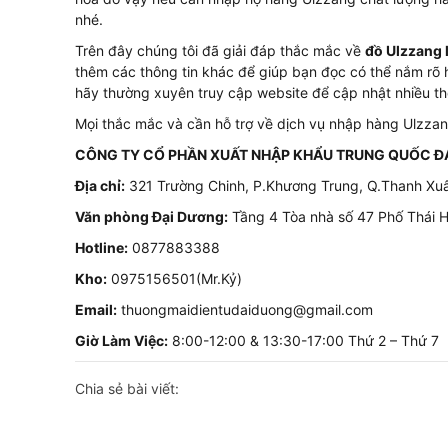
nhé.
Trên đây chúng tôi đã giải đáp thắc mắc về
đồ Ulzzang l
thêm các thông tin khác để giúp bạn đọc có thể nắm rõ 
hãy thường xuyên truy cập website để cập nhật nhiều thô
Mọi thắc mắc và cần hỗ trợ về dịch vụ nhập hàng Ulzzang 
CÔNG TY CỔ PHẦN XUẤT NHẬP KHẨU TRUNG QUỐC Đ
Địa chỉ:
321 Trường Chinh, P.Khương Trung, Q.Thanh Xuâ
Văn phòng Đại Dương:
Tầng 4 Tòa nhà số 47 Phố Thái H
Hotline:
0877883388
Kho:
0975156501(Mr.Kỷ)
Email:
thuongmaidientudaiduong@gmail.com
Giờ Làm Việc:
8:00-12:00 & 13:30-17:00 Thứ 2 – Thứ 7
Chia sẻ bài viết: