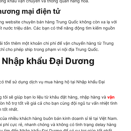
 trong khâu vận chuyển và thông quan hàng hóa.
hương mại điện tử
ng website chuyên bán hàng Trung Quốc không còn xa lạ với
 nước triệu dân. Các bạn có thể năng động tìm kiếm nguồn
ải tốn thêm một khoản chi phí để vận chuyển hàng từ Trung
hỉ cho phép ship trong phạm vi nội địa Trung Quốc.
i Nhập khẩu Đại Dương
có thể sử dụng dịch vụ mua hàng hộ tại Nhập khẩu Đại
 tôi sẽ giúp bạn lo liệu từ khâu đặt hàng, nhập hàng và
vận
òn hỗ trợ tốt về giá cả cho bạn cùng đội ngũ tư vấn nhiệt tình
 tốt nhất.
của nhiều khách hàng buôn bán kinh doanh sỉ lẻ tại Việt Nam.
hi phí cực rẻ, nhanh chóng và không có tình trạng delay hàng
y tìm đến Nhập khẩu Đại Dương để có sự trợ giúp tốt nhất