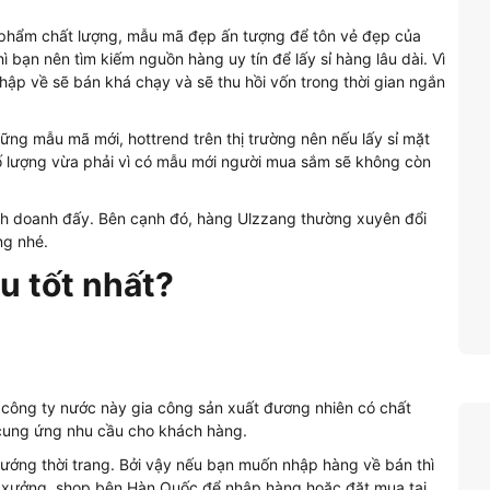
 phẩm chất lượng, mẫu mã đẹp ấn tượng để tôn vẻ đẹp của
bạn nên tìm kiếm nguồn hàng uy tín để lấy sỉ hàng lâu dài. Vì
p về sẽ bán khá chạy và sẽ thu hồi vốn trong thời gian ngắn
những mẫu mã mới, hottrend trên thị trường nên nếu lấy sỉ mặt
ố lượng vừa phải vì có mẫu mới người mua sắm sẽ không còn
inh doanh đấy. Bên cạnh đó, hàng Ulzzang thường xuyên đổi
ng nhé.
u tốt nhất?
công ty nước này gia công sản xuất đương nhiên có chất
 cung ứng nhu cầu cho khách hàng.
ướng thời trang. Bởi vậy nếu bạn muốn nhập hàng về bán thì
ận xưởng, shop bên Hàn Quốc để nhập hàng hoặc đặt mua tại