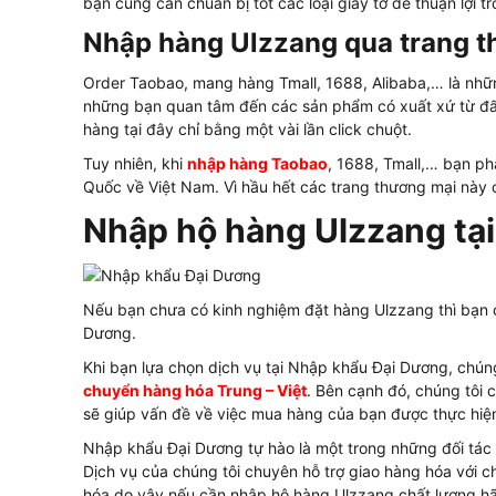
bạn cũng cần chuẩn bị tốt các loại giấy tờ để thuận lợi
Nhập hàng Ulzzang qua trang t
Order Taobao, mang hàng Tmall, 1688, Alibaba,… là nhữ
những bạn quan tâm đến các sản phẩm có xuất xứ từ đất
hàng tại đây chỉ bằng một vài lần click chuột.
Tuy nhiên, khi
nhập hàng Taobao
, 1688, Tmall,… bạn ph
Quốc về Việt Nam. Vì hầu hết các trang thương mại này c
Nhập hộ hàng Ulzzang tạ
Nếu bạn chưa có kinh nghiệm đặt hàng Ulzzang thì bạn 
Dương.
Khi bạn lựa chọn dịch vụ tại Nhập khẩu Đại Dương, chúng
chuyển hàng hóa Trung – Việt
. Bên cạnh đó, chúng tôi c
sẽ giúp vấn đề về việc mua hàng của bạn được thực hiện
Nhập khẩu Đại Dương tự hào là một trong những đối tác 
Dịch vụ của chúng tôi chuyên hỗ trợ giao hàng hóa với c
hóa do vậy nếu cần nhập hộ hàng Ulzzang chất lượng hã