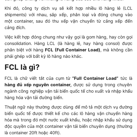
Khi đó, công ty dịch vụ sẽ kết hợp nhiều lô hàng lẻ (LCL
shipments) với nhau, sắp xếp, phân loại và đóng chung vào
một container, sau đó thu xếp vận chuyển từ cảng xếp đến
cảng đích.
Việc kết hợp đóng chung như vậy gọi là gom hàng, hay còn gọi
consolidation. Hàng LCL (là hàng lẻ, hay hàng consol) được
phân biệt với hàng
FCL (Full Container Load)
, mà không cần
phải ghép với bất kỳ lô hàng nào khác.
FCL là gì?
FCL là chữ viết tắt của cụm từ
“Full Container Load”
tức là
hàng đủ xếp nguyên container,
được sử dụng trong chuyên
ngành công nghiệp vận tải biển quốc tế cho xuất và nhập khẩu
hàng hóa vận tải đường biển.
Thuật ngữ này thường được dùng để mô tả một dịch vụ đường
biển quốc tế được thiết kế cho các lô hàng vận chuyển hàng
hóa mà trong đó một nước xuất khẩu, hoặc nhập khẩu sử dụng
độc quyền của một container vận tải biển chuyên dụng (thường
là container 20ft hoặc 40ft).