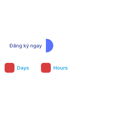
Đăng ký ngay để nhận thông báo
chương trình ưu đãi sớm nhất
Đăng ký ngay
:
Days
Hours