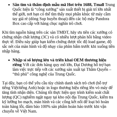
Săn tìm và thẩm định mẫu mã Hot trên 1688, Tmall
Trung
Quốc hiện là “công xưởng” sản xuất thiết bị giải trí lớn nhất
thế giới, nơi bạn có thể tìm thấy mọi phân khúc từ máy cầm
tay giá rẻ (dòng Sup huyền thoại) đến các bộ máy Pandora
Box cao cấp với hàng chục nghìn trò chơi.
Khi tìm nguồn hàng trên các sàn TMĐT, hãy ưu tiên các xưởng có
chứng nhận chất lượng (3C) và có nhiều lượt phản hồi bằng video
thực tế. Điều này giúp bạn kiểm chứng được tốc độ load game, độ
sắc nét của màn hình và độ nhạy của phím bấm trước khi xuống tiền
nhập hàng.
Nhập sỉ số lượng lớn và triển khai OEM thương hiệu
riêng
Với các đơn hàng quy mô lớn, Đại Dương hỗ trợ bạn
làm việc trực tiếp với các xưởng sản xuất tại Thâm Quyến –
“thủ phủ” công nghệ của Trung Quốc.
Tại đây, bạn có thể yêu cầu tùy chỉnh danh sách trò chơi (hỗ trợ
tiếng Việt/tiếng Anh) hoặc in logo thương hiệu riêng lên vỏ máy để
tăng tính nhận diện. Chúng tôi thực hiện quy trình kiểm soát chất
lượng (QC) nghiêm ngặt ngay tại kho nội địa Trung Quốc, kiểm tra
kỹ lưỡng bo mạch, màn hình và các cổng kết nối để loại bỏ hoàn
toàn hàng lỗi, đảm bảo 100% sản phẩm hoàn hảo trước khi vận
chuyển về Việt Nam.