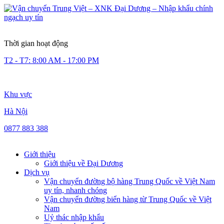
Thời gian hoạt động
T2 - T7: 8:00 AM - 17:00 PM
Khu vực
Hà Nội
0877 883 388
Giới thiệu
Giới thiệu về Đại Dương
Dịch vụ
Vận chuyển đường bộ hàng Trung Quốc về Việt Nam
uy tín, nhanh chóng
Vận chuyển đường biển hàng từ Trung Quốc về Việt
Nam
Uỷ thác nhập khẩu