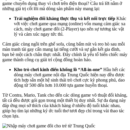
game chuyên dụng thay vì chơi trên điện thoại? Câu trả lời nằm ở
những giá trị cốt lõi mà dòng sản phẩm này mang lại:
Trải nghiệm đối kháng thực thụ và kết nối trực tiếp
Khác
với việc chơi game qua mạng (online) vốn mang cảm giác xa
cách, máy chơi game đôi (2-Player) tạo nên sự tương tác vật
lý và cảm xúc ngay tức thì.
Cảm giác cùng ngồi trên ghế sofa, cùng bấm nút và reo hò sau mỗi
màn tranh tài gay cấn mang lại tiếng cười và sự gắn kết gia đình,
bạn bè một cách chân thực nhất. Đây chính là yếu tố biến chiếc máy
game thành công cụ giải trí cộng đồng hoàn hảo.
Kho trò chơi kinh điển khổng lồ “All-in-one”
Hầu hết các
dòng máy chơi game nội địa Trung Quốc hiện nay đều được
tích hợp sẵn một hệ sinh thái trò chơi cực kỳ phong phú, dao
động từ 500 đến hơn 10.000 tựa game huyền thoại.
Từ Contra, Mario, Tank cho đến các dòng game võ thuật đối kháng,
tất cả đều được gói gọn trong một thiết bị duy nhất. Sự đa dạng này
đáp ứng mọi sở thích của khách hàng ở nhiều độ tuổi khác nhau,
giúp họ tìm lại những ký ức tuổi thơ tươi đẹp chỉ trong vài thao tác
chọn lựa.