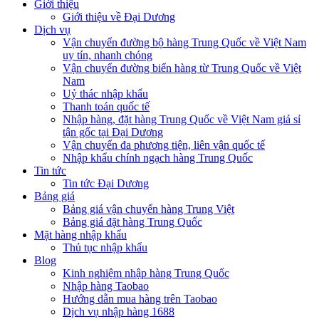
Giới thiệu
Giới thiệu về Đại Dương
Dịch vụ
Vận chuyển đường bộ hàng Trung Quốc về Việt Nam
uy tín, nhanh chóng
Vận chuyển đường biển hàng từ Trung Quốc về Việt
Nam
Uỷ thác nhập khẩu
Thanh toán quốc tế
Nhập hàng, đặt hàng Trung Quốc về Việt Nam giá sỉ
tận gốc tại Đại Dương
Vận chuyển đa phương tiện, liên vận quốc tế
Nhập khẩu chính ngạch hàng Trung Quốc
Tin tức
Tin tức Đại Dương
Bảng giá
Bảng giá vận chuyển hàng Trung Việt
Bảng giá đặt hàng Trung Quốc
Mặt hàng nhập khẩu
Thủ tục nhập khẩu
Blog
Kinh nghiệm nhập hàng Trung Quốc
Nhập hàng Taobao
Hướng dẫn mua hàng trên Taobao
Dịch vụ nhập hàng 1688