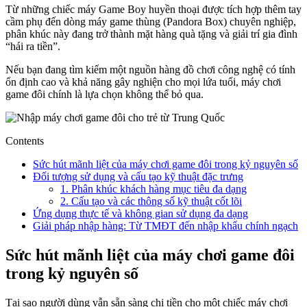
Từ những chiếc máy Game Boy huyền thoại được tích hợp thêm tay
cầm phụ đến dòng máy game thùng (Pandora Box) chuyên nghiệp,
phân khúc này đang trở thành mặt hàng quà tặng và giải trí gia đình
“hái ra tiền”.
Nếu bạn đang tìm kiếm một nguồn hàng đồ chơi công nghệ có tính
ổn định cao và khả năng gây nghiện cho mọi lứa tuổi, máy chơi
game đôi chính là lựa chọn không thể bỏ qua.
Contents
Sức hút mãnh liệt của máy chơi game đôi trong kỷ nguyên số
Đối tượng sử dụng và cấu tạo kỹ thuật đặc trưng
1. Phân khúc khách hàng mục tiêu đa dạng
2. Cấu tạo và các thông số kỹ thuật cốt lõi
Ứng dụng thực tế và không gian sử dụng đa dạng
Giải pháp nhập hàng: Từ TMĐT đến nhập khẩu chính ngạch
Sức hút mãnh liệt của máy chơi game đôi
trong kỷ nguyên số
Tại sao người dùng vẫn sẵn sàng chi tiền cho một chiếc máy chơi