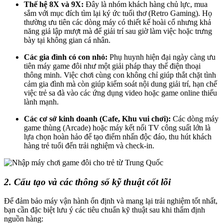
Thế hệ 8X và 9X:
Đây là nhóm khách hàng chủ lực, mua
sắm với mục đích tìm lại ký ức tuổi thơ (Retro Gaming). Họ
thường ưu tiên các dòng máy có thiết kế hoài cổ nhưng khả
năng giả lập mượt mà để giải trí sau giờ làm việc hoặc trưng
bày tại không gian cá nhân.
Các gia đình có con nhỏ:
Phụ huynh hiện đại ngày càng ưu
tiên máy game đôi như một giải pháp thay thế điện thoại
thông minh. Việc chơi cùng con không chỉ giúp thắt chặt tình
cảm gia đình mà còn giúp kiểm soát nội dung giải trí, hạn chế
việc trẻ sa đà vào các ứng dụng video hoặc game online thiếu
lành mạnh.
Các cơ sở kinh doanh (Cafe, Khu vui chơi):
Các dòng máy
game thùng (Arcade) hoặc máy kết nối TV công suất lớn là
lựa chọn hoàn hảo để tạo điểm nhấn độc đáo, thu hút khách
hàng trẻ tuổi đến trải nghiệm và check-in.
2. Cấu tạo và các thông số kỹ thuật cốt lõi
Để đảm bảo máy vận hành ổn định và mang lại trải nghiệm tốt nhất,
bạn cần đặc biệt lưu ý các tiêu chuẩn kỹ thuật sau khi thẩm định
nguồn hàng: