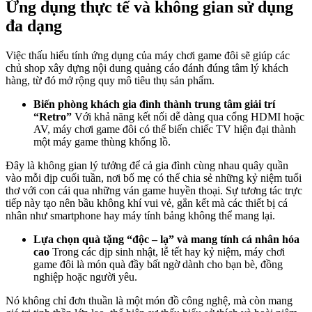
Ứng dụng thực tế và không gian sử dụng
đa dạng
Việc thấu hiểu tính ứng dụng của máy chơi game đôi sẽ giúp các
chủ shop xây dựng nội dung quảng cáo đánh đúng tâm lý khách
hàng, từ đó mở rộng quy mô tiêu thụ sản phẩm.
Biến phòng khách gia đình thành trung tâm giải trí
“Retro”
Với khả năng kết nối dễ dàng qua cổng HDMI hoặc
AV, máy chơi game đôi có thể biến chiếc TV hiện đại thành
một máy game thùng khổng lồ.
Đây là không gian lý tưởng để cả gia đình cùng nhau quây quần
vào mỗi dịp cuối tuần, nơi bố mẹ có thể chia sẻ những kỷ niệm tuổi
thơ với con cái qua những ván game huyền thoại. Sự tương tác trực
tiếp này tạo nên bầu không khí vui vẻ, gắn kết mà các thiết bị cá
nhân như smartphone hay máy tính bảng không thể mang lại.
Lựa chọn quà tặng “độc – lạ” và mang tính cá nhân hóa
cao
Trong các dịp sinh nhật, lễ tết hay kỷ niệm, máy chơi
game đôi là món quà đầy bất ngờ dành cho bạn bè, đồng
nghiệp hoặc người yêu.
Nó không chỉ đơn thuần là một món đồ công nghệ, mà còn mang