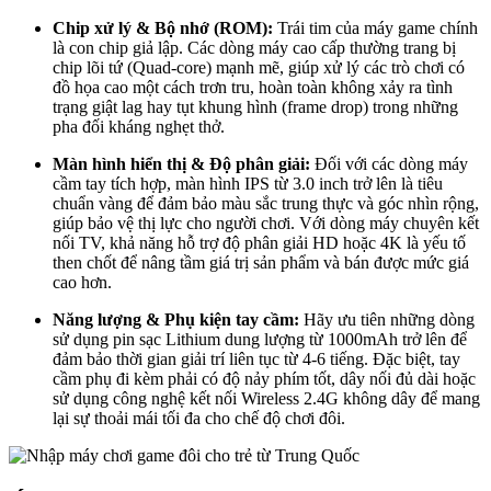
Chip xử lý & Bộ nhớ (ROM):
Trái tim của máy game chính
là con chip giả lập. Các dòng máy cao cấp thường trang bị
chip lõi tứ (Quad-core) mạnh mẽ, giúp xử lý các trò chơi có
đồ họa cao một cách trơn tru, hoàn toàn không xảy ra tình
trạng giật lag hay tụt khung hình (frame drop) trong những
pha đối kháng nghẹt thở.
Màn hình hiển thị & Độ phân giải:
Đối với các dòng máy
cầm tay tích hợp, màn hình IPS từ 3.0 inch trở lên là tiêu
chuẩn vàng để đảm bảo màu sắc trung thực và góc nhìn rộng,
giúp bảo vệ thị lực cho người chơi. Với dòng máy chuyên kết
nối TV, khả năng hỗ trợ độ phân giải HD hoặc 4K là yếu tố
then chốt để nâng tầm giá trị sản phẩm và bán được mức giá
cao hơn.
Năng lượng & Phụ kiện tay cầm:
Hãy ưu tiên những dòng
sử dụng pin sạc Lithium dung lượng từ 1000mAh trở lên để
đảm bảo thời gian giải trí liên tục từ 4-6 tiếng. Đặc biệt, tay
cầm phụ đi kèm phải có độ nảy phím tốt, dây nối đủ dài hoặc
sử dụng công nghệ kết nối Wireless 2.4G không dây để mang
lại sự thoải mái tối đa cho chế độ chơi đôi.