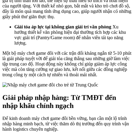
giá trị tinh thần lớn lao, thể hiện sự thấu hiểu sở thích và hoài niệm
của người tặng. Với thiết kế nhỏ gọn, bắt mắt và kho trò chơi đồ sộ,
đây là món quà mang tính ứng dụng cao, giúp người nhận có những
giây phút thư giãn thực thụ.
Giải tỏa áp lực tại không gian giải trí văn phòng
Xu
hướng thiết kế văn phòng hiện đại thường tích hợp các khu
vực giải trí (Pantry/Game room) để nhân viên tái tạo năng
lượng.
Một bộ máy chơi game đôi với các trận đối kháng ngắn từ 5-10 phút
là giải pháp tuyệt vời để giải tỏa căng thẳng sau những giờ làm việc
tập trung cao độ. Hoạt động này không chỉ giúp giảm áp lực công
việc mà còn tăng cường sự giao lưu, kết nối giữa các đồng nghiệp
trong công ty một cách tự nhiên và thoải mái nhất.
Giải pháp nhập hàng: Từ TMĐT đến
nhập khẩu chính ngạch
Để kinh doanh máy chơi game đôi bền vững, bạn cần một lộ trình
nhập hàng minh bạch, từ việc thăm dò thị trường đến quy trình vận
hành logistics chuyên nghiệp.