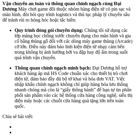
Vận chuyển an toàn và thông quan chính ngạch cùng Đại
Dương
Máy chơi game đôi thuộc nhóm hàng điện tử có pin sạc và
màn hình, đòi hỏi quy trình logistics và thủ tục pháp lý chuyên sâu
để tránh rủi ro hỏng hóc hoặc tắc biên:
Quy trình đóng gói chuyên dụng:
Chúng tôi sử dụng các
lớp màng bọc chống xước chuyên dụng cho màn hình và gia
cố bằng thùng gỗ đối với các dòng máy game thùng (Arcade)
cỡ lớn. Điều này đảm bảo linh kiện điện tử nhạy cảm bên
trong không bị ảnh hưởng bởi va đập hay độ ẩm trong suốt
quá trình vận chuyển.
Thông quan chính ngạch minh bạch:
Đại Dương hỗ trợ
khách hàng áp mã HS Code chuẩn xác cho thiết bị trò chơi
điện tử, đảm bảo đầy đủ bộ tờ khai và hóa đơn VAT. Việc
nhập khẩu chính ngạch không chỉ giúp hàng hóa lưu thông
nhanh chóng mà còn là “giấy thông hành” để bạn tự tin phân
phối sản phẩm vào các hệ thống cửa hàng công nghệ, siêu thị
điện máy hoặc các chuỗi cửa hàng quà tặng lớn trên toàn
quốc.
Chia sẻ bài viết: