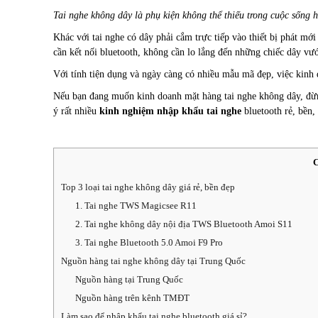
Tai nghe không dây là phụ kiện không thể thiếu trong cuộc sống h
Khác với tai nghe có dây phải cắm trực tiếp vào thiết bị phát mớ
cần kết nối bluetooth, không cần lo lắng đến những chiếc dây vư
Với tính tiện dụng và ngày càng có nhiều mẫu mã đẹp, việc kinh
Nếu bạn đang muốn kinh doanh mặt hàng tai nghe không dây, đừng
ý rất nhiều
kinh nghiệm nhập khẩu tai nghe
bluetooth rẻ, bền,
C
Top 3 loại tai nghe không dây giá rẻ, bền đẹp
1. Tai nghe TWS Magicsee R11
2. Tai nghe không dây nội địa TWS Bluetooth Amoi S11
3. Tai nghe Bluetooth 5.0 Amoi F9 Pro
Nguồn hàng tai nghe không dây tại Trung Quốc
Nguồn hàng tại Trung Quốc
Nguồn hàng trên kênh TMĐT
Làm sao để nhập khẩu tai nghe bluetooth giá sỉ?