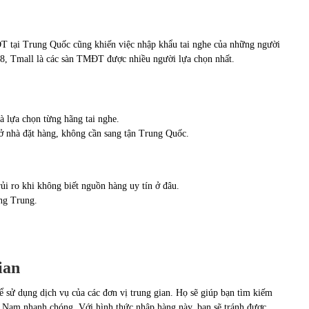
ĐT tại Trung Quốc cũng khiến việc nhập khẩu tai nghe của những người
688, Tmall là các sàn TMĐT được nhiều người lựa chọn nhất.
à lựa chọn từng hãng tai nghe.
 ở nhà đặt hàng, không cần sang tận Trung Quốc.
ủi ro khi không biết nguồn hàng uy tín ở đâu.
ếng Trung.
gian
 sử dụng dịch vụ của các đơn vị trung gian. Họ sẽ giúp bạn tìm kiếm
 Nam nhanh chóng. Với hình thức nhập hàng này, bạn sẽ tránh được