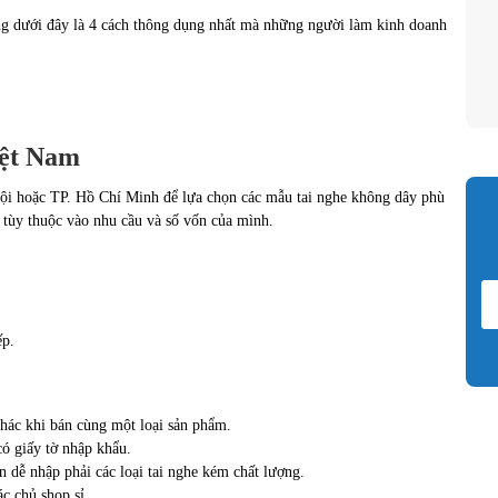
ng dưới đây là 4 cách thông dụng nhất mà những người làm kinh doanh
iệt Nam
Nội hoặc TP. Hồ Chí Minh để lựa chọn các mẫu tai nghe không dây phù
t tùy thuộc vào nhu cầu và số vốn của mình.
.
ếp.
khác khi bán cùng một loại sản phẩm.
ó giấy tờ nhập khẩu.
n dễ nhập phải các loại tai nghe kém chất lượng.
ác chủ shop sỉ.