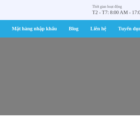
Thời gian hoạt động
T2 - T7: 8:00 AM - 17
Mặt hàng nhập khẩu
Blog
Liên hệ
Tuyển dụ
ông dây rẻ, bền, đẹp