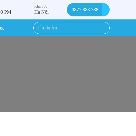
Khu vực
0877 883 388
:00 PM
Hà Nội
ng