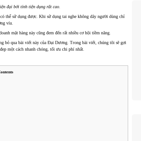
iện đại bởi tính tiện dụng rất cao.
i có thể sử dụng được. Khi sử dụng tai nghe không dây người dùng chỉ
ớng víu.
 doanh mặt hàng này cũng đem đến rất nhiều cơ hội tiềm năng.
 bỏ qua bài viết này của Đại Dương. Trong bài viết, chúng tôi sẽ gợi
 đẹp một cách nhanh chóng, tối ưu chi phí nhất.
ontents