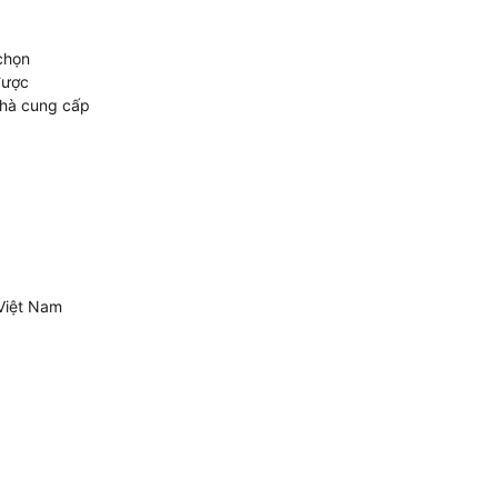
chọn
được
nhà cung cấp
Việt Nam