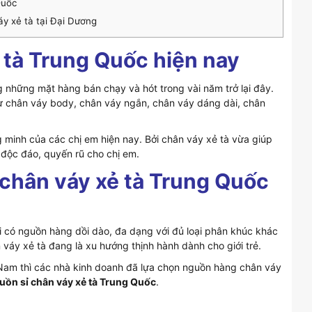
Quốc
y xẻ tà tại Đại Dương
 tà Trung Quốc hiện nay
 những mặt hàng bán chạy và hót trong vài năm trở lại đây.
hư chân váy body, chân váy ngắn, chân váy dáng dài, chân
g minh của các chị em hiện nay. Bởi chân váy xẻ tà vừa giúp
độc đáo, quyến rũ cho chị em.
chân váy xẻ tà Trung Quốc
ơi có nguồn hàng dồi dào, đa dạng với đủ loại phân khúc khác
 váy xẻ tà đang là xu hướng thịnh hành dành cho giới trẻ.
 Nam thì các nhà kinh doanh đã lựa chọn nguồn hàng chân váy
uồn sỉ chân váy xẻ tà Trung Quốc
.