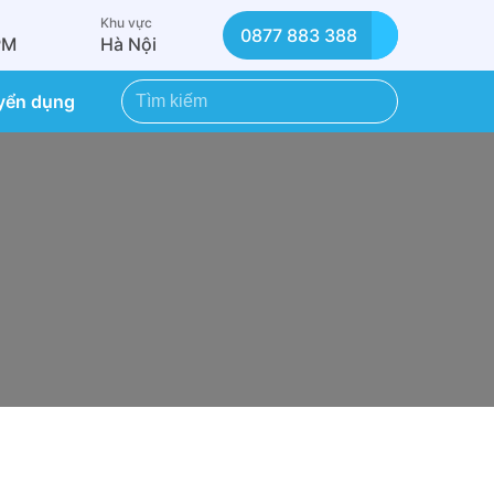
Khu vực
0877 883 388
PM
Hà Nội
yển dụng