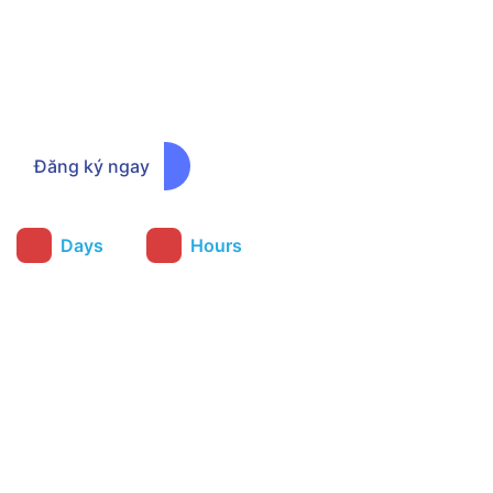
Đăng ký ngay để nhận thông báo
chương trình ưu đãi sớm nhất
Đăng ký ngay
:
Days
Hours