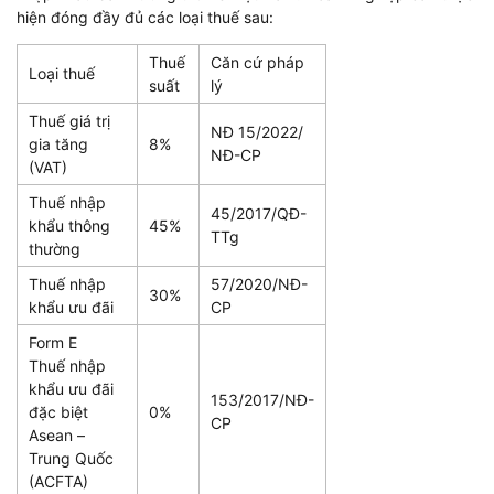
hiện đóng đầy đủ các loại thuế sau:
Thuế
Căn cứ pháp
Loại thuế
suất
lý
Thuế giá trị
NĐ 15/2022/
gia tăng
8%
NĐ-CP
(VAT)
Thuế nhập
45/2017/QĐ-
khẩu thông
45%
TTg
thường
Thuế nhập
57/2020/NĐ-
30%
khẩu ưu đãi
CP
Form E
Thuế nhập
khẩu ưu đãi
153/2017/NĐ-
đặc biệt
0%
CP
Asean –
Trung Quốc
(ACFTA)