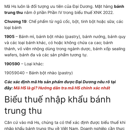
Mã Hs luôn là đối tượng ưu tiên của Đại Dương. Mặt hàng
bánh
trung thu
nằm ở phần Phần IV trong biểu thuế XNK 2022.
Chương 19
: Chế phẩm từ ngũ cốc, bột, tinh bột hoặc sữa; các
loại bánh
1905
– Bánh mì, bánh bột nhào (pastry), bánh nướng, bánh quy
và các loại bánh khác, có hoặc không chứa ca cao; bánh
thánh, vỏ viên nhộng dùng trong ngành dược, bánh xốp sealing
wafers, bánh đa và các sản phẩm tương tự.
190590
– Loại khác:
19059040 – Bánh bột nhào (pastry)
Các xác định mã Hs sản phẩm được Đại Dương nêu rõ tại
đây:
Mã HS là gì? Hướng dẫn tra mã HS chính xác nhất
Biểu thuế nhập khẩu bánh
trung thu
Căn cứ vào mã Hs, chúng ta có thể xác định được biểu thuế khi
nhập khẩu bánh trung thu về Việt Nam. Doanh nghiệp cần thực